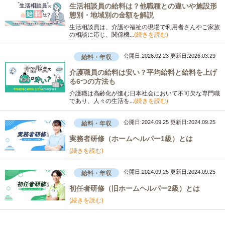
生活相談員の給料は？他職種との違いや施設形
態別・地域別の金額を解説
生活相談員は、介護や福祉の現場で利用者さんやご家族
の相談に応じ、関係機...
(続きを読む)
公開日:2026.02.23
更新日:2026.03.29
給料・年収
介護職員の給料は安い？平均給料と給料を上げ
る6つの方法も
介護職は高齢化が進む日本社会において不可欠な専門職
であり、人々の生活を...
(続きを読む)
公開日:2024.09.25
更新日:2024.09.25
給料・年収
実務者研修（ホームヘルパー1級）とは
(続きを読む)
公開日:2024.09.25
更新日:2024.09.25
給料・年収
初任者研修（旧ホームヘルパー2級）とは
(続きを読む)