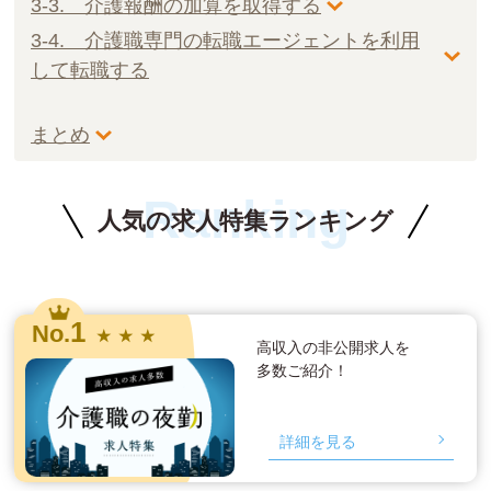
3-3. 介護報酬の加算を取得する
3-4. 介護職専門の転職エージェントを利用
して転職する
まとめ
Ranking
人気の求人特集ランキング
1
No.
★ ★ ★
高収入の非公開求人を
多数ご紹介！
詳細を見る