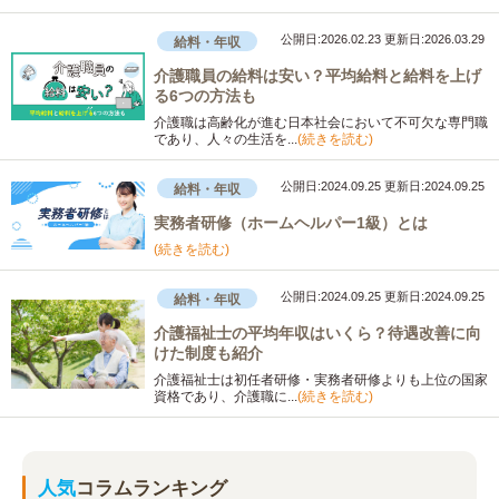
公開日:2026.02.23
更新日:2026.03.29
給料・年収
介護職員の給料は安い？平均給料と給料を上げ
る6つの方法も
介護職は高齢化が進む日本社会において不可欠な専門職
であり、人々の生活を...
(続きを読む)
公開日:2024.09.25
更新日:2024.09.25
給料・年収
実務者研修（ホームヘルパー1級）とは
(続きを読む)
公開日:2024.09.25
更新日:2024.09.25
給料・年収
介護福祉士の平均年収はいくら？待遇改善に向
けた制度も紹介
介護福祉士は初任者研修・実務者研修よりも上位の国家
資格であり、介護職に...
(続きを読む)
人気
コラムランキング