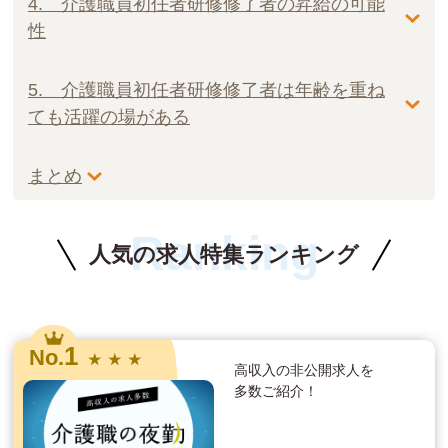
4. 介護職員初任者研修修了者の昇給の可能
性
5. 介護職員初任者研修修了者は年齢を重ね
ても活躍の場がある
まとめ
Ranking
人気の求人特集ランキング
1
No.
★ ★ ★
高収入の非公開求人を
多数ご紹介！