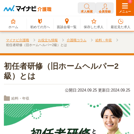
0
0
求人検索
会員登録
メニュー
ホーム
初めての方へ
面談会場一覧
保存した求人
最近見た求人
マイナビ介護職
お役立ち情報
介護職コラム
給料・年収
初任者研修（旧ホームヘルパー2級）とは
初任者研修（旧ホームヘルパー2
級）とは
公開日:2024.09.25 更新日:2024.09.25
給料・年収