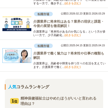
する一方で、働き手と...
(続きを読む)
公開日:2026.02.23
更新日:2026.03.29
転職市場
介護業界に将来性はある？業界の現状と課題・
今後の展望を徹底解説！
介護業界は「将来性があるのか気になる」という方が多
い一方で、少子高齢化...
(続きを読む)
公開日:2025.04.15
更新日:2025.04.15
転職市場
介護業界で働く魅力は？将来性や仕事の種類も
解説
介護業界は、高齢者や障害を持つ方々の生活を支えてい
ます。介護業界で働く...
(続きを読む)
人気
コラムランキング
精神保健福祉士はやめたほうがいいと言われる
1
位
理由は？