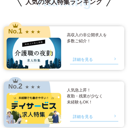
Ranking
人気の求人特集ランキング
1
No.
★ ★ ★
高収入の非公開求人を
多数ご紹介！
詳細を見る
2
No.
★ ★ ★
人気急上昇！
夜勤・残業が少なく
未経験もOK！
詳細を見る