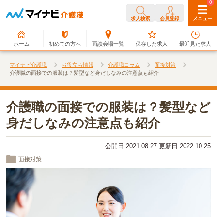
0
0
求人検索
会員登録
メニュー
ホーム
初めての方へ
面談会場一覧
保存した求人
最近見た求人
マイナビ介護職
お役立ち情報
介護職コラム
面接対策
介護職の面接での服装は？髪型など身だしなみの注意点も紹介
介護職の面接での服装は？髪型など
身だしなみの注意点も紹介
公開日:2021.08.27 更新日:2022.10.25
面接対策