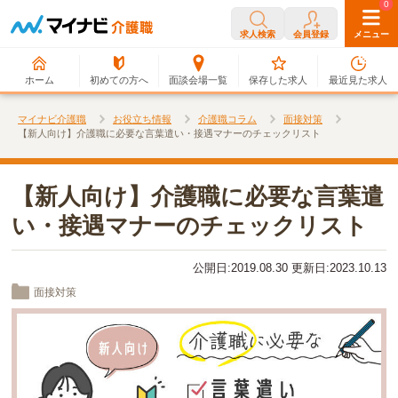
0
0
求人検索
会員登録
メニュー
ホーム
初めての方へ
面談会場一覧
保存した求人
最近見た求人
マイナビ介護職
お役立ち情報
介護職コラム
面接対策
【新人向け】介護職に必要な言葉遣い・接遇マナーのチェックリスト
【新人向け】介護職に必要な言葉遣
い・接遇マナーのチェックリスト
公開日:2019.08.30 更新日:2023.10.13
面接対策