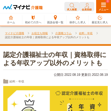
0
0
求人検索
会員登録
メニュー
ホーム
初めての方へ
面談会場一覧
保存した求人
最近見た求人
マイナビ介護職
お役立ち情報
介護職コラム
給料・年収
認定介護福祉士の年収｜資格取得による年収アップ以外のメリットも
認定介護福祉士の年収｜資格取得に
よる年収アップ以外のメリットも
公開日:2022.08.19 更新日:2022.08.19
給料・年収