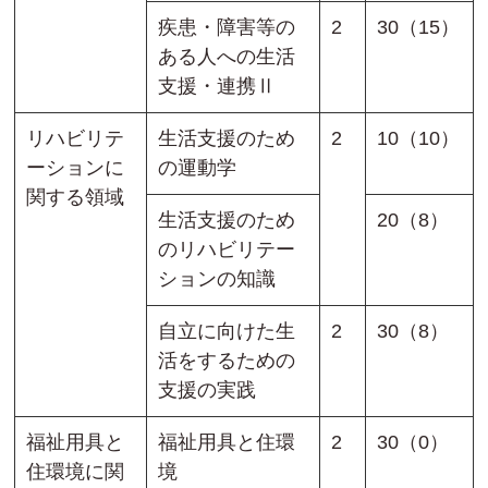
疾患・障害等の
2
30（15）
ある人への生活
支援・連携Ⅱ
リハビリテ
生活支援のため
2
10（10）
ーションに
の運動学
関する領域
生活支援のため
20（8）
のリハビリテー
ションの知識
自立に向けた生
2
30（8）
活をするための
支援の実践
福祉用具と
福祉用具と住環
2
30（0）
住環境に関
境