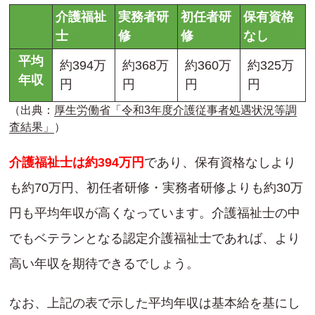
介護福祉
実務者研
初任者研
保有資格
士
修
修
なし
平均
約394万
約368万
約360万
約325万
年収
円
円
円
円
（出典：
厚生労働省「令和3年度介護従事者処遇状況等調
査結果」
）
介護福祉士は約394万円
であり、保有資格なしより
も約70万円、初任者研修・実務者研修よりも約30万
円も平均年収が高くなっています。介護福祉士の中
でもベテランとなる認定介護福祉士であれば、より
高い年収を期待できるでしょう。
なお、上記の表で示した平均年収は基本給を基にし