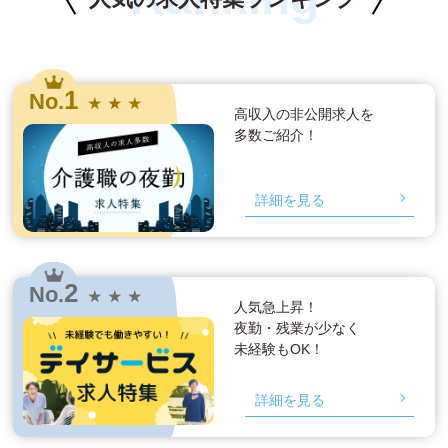
1
No.
★ ★ ★
高収入の非公開求人を
多数ご紹介！
詳細を見る
2
No.
★ ★ ★
人気急上昇！
夜勤・残業が少なく
未経験もOK！
詳細を見る