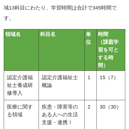
域13科目にわたり、学習時間は合計で345時間で
す。
領域名
科目名
単
時間
位
（課題学
習を可と
する時
間）
認定介護福
認定介護福祉士
1
15（7）
祉士養成研
概論
修導入
医療に関す
疾患・障害等の
2
30（30）
る領域
ある人への生活
支援・連携Ⅰ