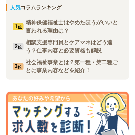
人気
コラムランキング
精神保健福祉士はやめたほうがいいと
1
位
言われる理由は？
相談支援専門員とケアマネはどう違
2
位
う？仕事内容と必要資格も解説
社会福祉事業とは？第一種・第二種ご
3
位
とに事業内容などを紹介！