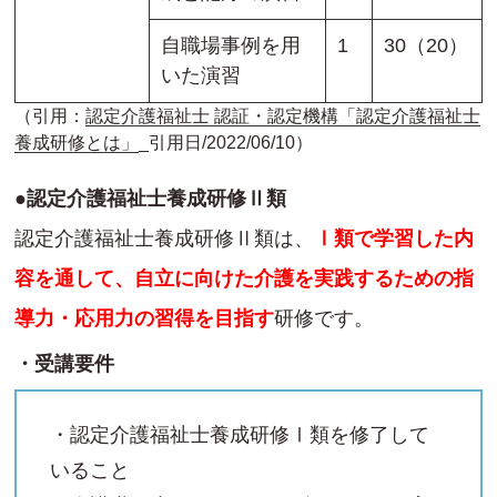
自職場事例を用
1
30（20）
いた演習
（引用：
認定介護福祉士 認証・認定機構「認定介護福祉士
養成研修とは」
_引用日/2022/06/10）
●認定介護福祉士養成研修Ⅱ類
認定介護福祉士養成研修Ⅱ類は、
Ⅰ類で学習した内
容を通して、自立に向けた介護を実践するための指
導力・応用力の習得を目指す
研修です。
・受講要件
・認定介護福祉士養成研修Ⅰ類を修了して
いること