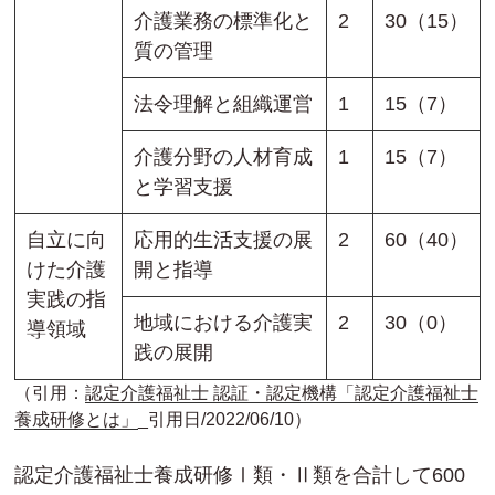
介護業務の標準化と
2
30（15）
質の管理
法令理解と組織運営
1
15（7）
介護分野の人材育成
1
15（7）
と学習支援
自立に向
応用的生活支援の展
2
60（40）
けた介護
開と指導
実践の指
地域における介護実
2
30（0）
導領域
践の展開
（引用：
認定介護福祉士 認証・認定機構「認定介護福祉士
養成研修とは」
_引用日/2022/06/10）
認定介護福祉士養成研修Ⅰ類・Ⅱ類を合計して600