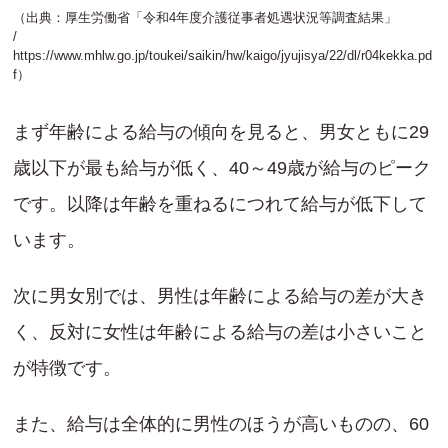
（出典：厚生労働省「令和4年度介護従事者処遇状況等調査結果」
/
https://www.mhlw.go.jp/toukei/saikin/hw/kaigo/jyujisya/22/dl/r04kekka.pd
f
）
まず年齢による給与の傾向を見ると、男女ともに29
歳以下が最も給与が低く、40～49歳が給与のピーク
です。以降は年齢を重ねるにつれて給与が低下して
います。
次に男女別では、男性は年齢による給与の差が大き
く、反対に女性は年齢による給与の差は小さいこと
が特徴です。
また、給与は全体的に男性のほうが高いものの、60