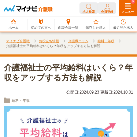
0
0
求人検索
会員登録
メニュー
ホーム
初めての方へ
面談会場一覧
保存した求人
最近見た求人
マイナビ介護職
お役立ち情報
介護職コラム
給料・年収
介護福祉士の平均給料はいくら？年収をアップする方法も解説
介護福祉士の平均給料はいくら？年
収をアップする方法も解説
公開日:2024.09.23 更新日:2024.10.01
給料・年収