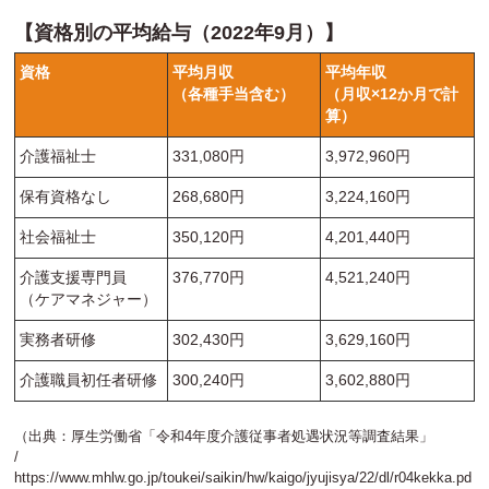
【資格別の平均給与（2022年9月）】
資格
平均月収
平均年収
（各種手当含む）
（月収×12か月で計
算）
介護福祉士
331,080円
3,972,960円
保有資格なし
268,680円
3,224,160円
社会福祉士
350,120円
4,201,440円
介護支援専門員
376,770円
4,521,240円
（ケアマネジャー）
実務者研修
302,430円
3,629,160円
介護職員初任者研修
300,240円
3,602,880円
（出典：厚生労働省「令和4年度介護従事者処遇状況等調査結果」
/
https://www.mhlw.go.jp/toukei/saikin/hw/kaigo/jyujisya/22/dl/r04kekka.pd