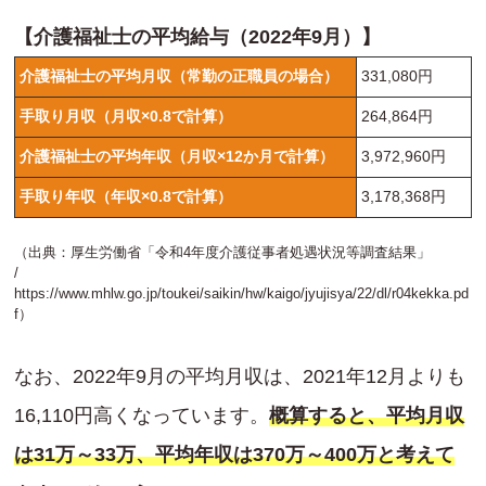
【介護福祉士の平均給与（2022年9月）】
介護福祉士の平均月収（常勤の正職員の場合）
331,080円
手取り月収（月収×0.8で計算）
264,864円
介護福祉士の平均年収（月収×12か月で計算）
3,972,960円
手取り年収（年収×0.8で計算）
3,178,368円
（出典：厚生労働省「令和4年度介護従事者処遇状況等調査結果」
/
https://www.mhlw.go.jp/toukei/saikin/hw/kaigo/jyujisya/22/dl/r04kekka.pd
f
）
なお、2022年9月の平均月収は、2021年12月よりも
16,110円高くなっています。
概算すると、平均月収
は31万～33万、平均年収は370万～400万と考えて