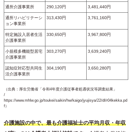
通所介護事業所
290,120円
3,481,440円
通所リハビリテーシ
313,430円
3,761,160円
ョン事業所
特定施設入居者生活
330,650円
3,967,800円
介護事業所
小規模多機能型居宅
303,270円
3,639,240円
介護事業所
認知症対応型共同生
304,190円
3,650,280円
活介護事業所
（出典：厚生労働省「令和4年度介護従事者処遇状況等調査結果」
/
https://www.mhlw.go.jp/toukei/saikin/hw/kaigo/jyujisya/22/dl/r04kekka.pd
f
）
介護施設の中で、最も介護福祉士の平均月収・年収