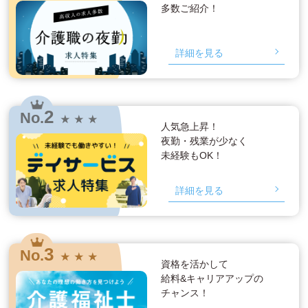
多数ご紹介！
詳細を見る
2
No.
★ ★ ★
人気急上昇！
夜勤・残業が少なく
未経験もOK！
詳細を見る
3
No.
★ ★ ★
資格を活かして
給料&キャリアアップの
チャンス！