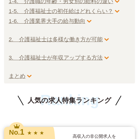
1-4. 介護職の年齢・男女別の給料の違い
1-5. 介護福祉士の初任給はどれくらい？
1-6. 介護業界大手の給与動向
2. 介護福祉士は多様な働き方が可能
3. 介護福祉士が年収アップする方法
まとめ
Ranking
人気の求人特集ランキング
1
No.
★ ★ ★
高収入の非公開求人を