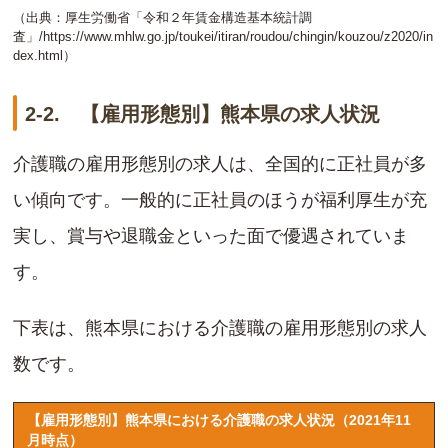
（出典：厚生労働省「令和２年賃金構造基本統計調
査」/
https://www.mhlw.go.jp/toukei/itiran/roudou/chingin/kouzou/z2020/in
dex.html
）
2-2. 【雇用形態別】熊本県の求人状況
介護職の雇用形態別の求人は、全国的に正社員が多
い傾向です。一般的に正社員のほうが福利厚生が充
実し、賞与や退職金といった面で優遇されていま
す。
下表は、熊本県における介護職の雇用形態別の求人
数です。
【雇用形態別】熊本県における介護職の求人状況（2021年11
月時点）