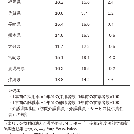
福岡県
18.2
15.8
2.4
佐賀県
10.8
9.7
1.2
長崎県
15.4
15.0
0.4
熊本県
14.8
15.3
-0.5
大分県
11.7
12.3
-0.5
宮崎県
15.1
19.1
-4.0
鹿児島県
16.3
16.5
-0.2
沖縄県
18.8
14.2
4.6
※備考
・1年間の採用率＝1年間の採用者数÷1年前の在籍者数×100
・1年間の離職率＝1年間の離職者数÷1年前の在籍者数×100
・介護職3職種（訪問介護職員・介護職員・サービス提供責任
者）の統計
（出典：公益財団法人介護労働安定センター「―令和2年度 介護労働実
態調査結果について―」/
http://www.kaigo-