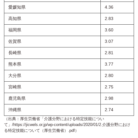
愛媛知県
4.36
高知県
2.83
福岡県
3.60
佐賀県
3.07
長崎県
2.81
熊本県
3.77
大分県
2.80
宮崎県
2.75
鹿児島県
2.98
沖縄県
2.74
（出典：厚生労働省「介護分野における特定技能につい
て」/
https://jicwels.or.jp/wp-content/uploads/2020/01/2.介護分野におけ
る特定技能について（厚生労働省）.pdf
）