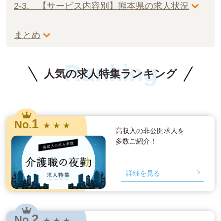
2-3. 【サービス内容別】熊本県の求人状況
まとめ
Ranking
人気の求人特集ランキング
1
No.
★ ★ ★
高収入の非公開求人を
多数ご紹介！
詳細を見る
2
No.
★ ★ ★