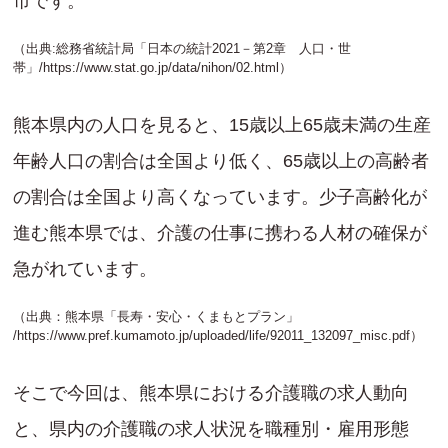
市です。
（出典:総務省統計局「日本の統計2021－第2章 人口・世
帯」/
https://www.stat.go.jp/data/nihon/02.html
）
熊本県内の人口を見ると、15歳以上65歳未満の生産
年齢人口の割合は全国より低く、65歳以上の高齢者
の割合は全国より高くなっています。少子高齢化が
進む熊本県では、介護の仕事に携わる人材の確保が
急がれています。
（出典：熊本県「長寿・安心・くまもとプラン」
/
https://www.pref.kumamoto.jp/uploaded/life/92011_132097_misc.pdf
）
そこで今回は、熊本県における介護職の求人動向
と、県内の介護職の求人状況を職種別・雇用形態