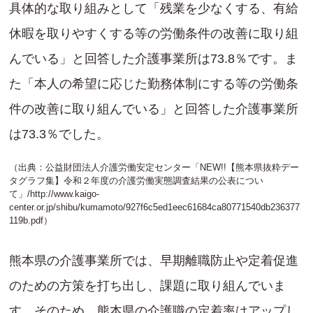
具体的な取り組みとして「残業を少なくする、有給
休暇を取りやすくする等の労働条件の改善に取り組
んでいる」と回答した介護事業所は73.8％です。ま
た「本人の希望に応じた勤務体制にする等の労働条
件の改善に取り組んでいる」と回答した介護事業所
は73.3％でした。
（出典：公益財団法人介護労働安定センター「NEW!!【熊本県抜粋デー
タグラフ集】令和２年度の介護労働実態調査結果の公表につい
て」/
http://www.kaigo-
center.or.jp/shibu/kumamoto/927f6c5ed1eec61684ca80771540db236377
119b.pdf
）
熊本県の介護事業所では、早期離職防止や定着促進
のための方策を打ち出し、課題に取り組んでいま
す。そのため、熊本県の介護職の定着率はアップし