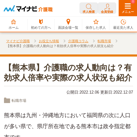
0
0
求人検索
会員登録
メニュー
ホーム
初めての方へ
面談会場一覧
保存した求人
最近見た求人
マイナビ介護職
お役立ち情報
介護職コラム
転職市場
【熊本県】介護職の求人動向は？有効求人倍率や実際の求人状況も紹介
【熊本県】介護職の求人動向は？有
効求人倍率や実際の求人状況も紹介
公開日:2022.12.06 更新日:2022.12.07
転職市場
熊本県は九州・沖縄地方において福岡県の次に人口
が多い県で、県庁所在地である熊本市は政令指定都