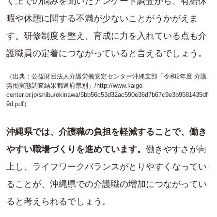
く上での悩みを聞いたアンケート調査から、有給休
暇や休憩に関する不満が少ないことがうかがえま
す。研修制度を整え、育成に力を入れている点も介
護職員の定着につながっていると言えるでしょう。
（出典：公益財団法人介護労働安定センター沖縄支部「令和2年度 介護
労働実態調査結果都道府県別」/
http://www.kaigo-
center.or.jp/shibu/okinawa/5bb56c53d32ac590e36d7b67c9e3b9581435df
9d.pdf
）
沖縄県では、介護職の負担を軽減することで、働き
やすい職場づくりを進めています。
働きやすさが向
上し、ライフワークバランスがとりやすくなってい
ることが、沖縄県での介護職の増加につながってい
ると考えられるでしょう。