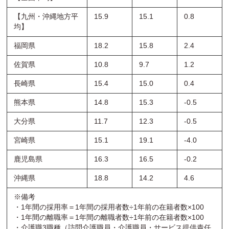
【九州・沖縄地方平
15.9
15.1
0.8
均】
福岡県
18.2
15.8
2.4
佐賀県
10.8
9.7
1.2
長崎県
15.4
15.0
0.4
熊本県
14.8
15.3
-0.5
大分県
11.7
12.3
-0.5
宮崎県
15.1
19.1
-4.0
鹿児島県
16.3
16.5
-0.2
沖縄県
18.8
14.2
4.6
※備考
・1年間の採用率＝1年間の採用者数÷1年前の在籍者数×100
・1年間の離職率＝1年間の離職者数÷1年前の在籍者数×100
・介護職3職種（訪問介護職員・介護職員・サービス提供責任