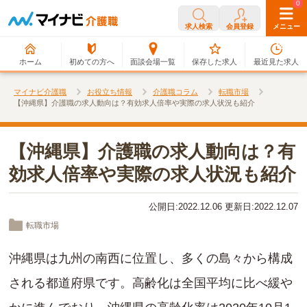
0
0
求人検索
会員登録
メニュー
ホーム
初めての方へ
面談会場一覧
保存した求人
最近見た求人
マイナビ介護職
お役立ち情報
介護職コラム
転職市場
【沖縄県】介護職の求人動向は？有効求人倍率や実際の求人状況も紹介
【沖縄県】介護職の求人動向は？有
効求人倍率や実際の求人状況も紹介
公開日:2022.12.06 更新日:2022.12.07
転職市場
沖縄県は九州の南西に位置し、多くの島々から構成
される都道府県です。高齢化は全国平均に比べ緩や