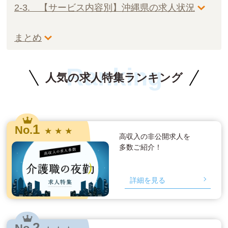
2-3. 【サービス内容別】沖縄県の求人状況
まとめ
Ranking
人気の求人特集ランキング
1
No.
★ ★ ★
高収入の非公開求人を
多数ご紹介！
詳細を見る
2