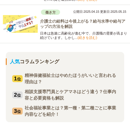
公開日:2025.04.15
更新日:2025.05.15
働き方
介護士の給料は今後上がる？給与水準や給与ア
ップの方法を解説
日本は急速に高齢化が進む中で、介護職の需要が高まり
続けています。しかし...
(続きを読む)
人気
コラムランキング
精神保健福祉士はやめたほうがいいと言われる
1
位
理由は？
相談支援専門員とケアマネはどう違う？仕事内
2
位
容と必要資格も解説
社会福祉事業とは？第一種・第二種ごとに事業
3
位
内容などを紹介！