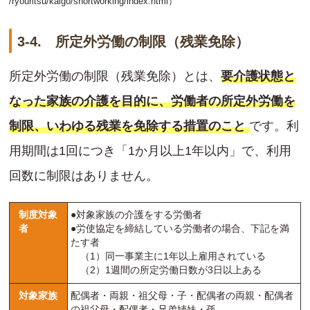
/ryouritsu/kaigo/shortworking/index.html
）
3-4. 所定外労働の制限（残業免除）
所定外労働の制限（残業免除）とは、
要介護状態と
なった家族の介護を目的に、労働者の所定外労働を
制限、いわゆる残業を免除する措置のこと
です。利
用期間は1回につき「1か月以上1年以内」で、利用
回数に制限はありません。
制度対象
●対象家族の介護をする労働者
者
●労使協定を締結している労働者の場合、下記を満
たす者
（1）同一事業主に1年以上雇用されている
（2）1週間の所定労働日数が3日以上ある
対象家族
配偶者・両親・祖父母・子・配偶者の両親・配偶者
の祖父母・配偶者・兄弟姉妹・孫