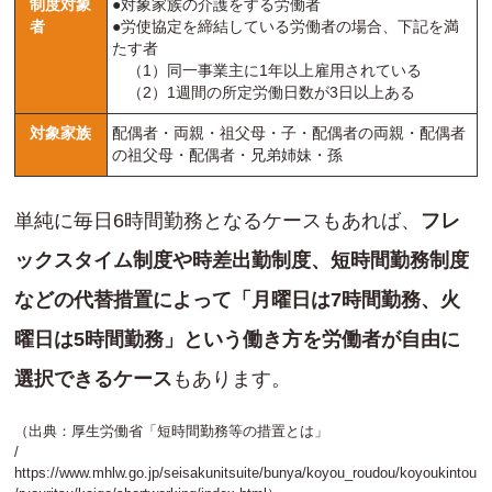
制度対象
●対象家族の介護をする労働者
者
●労使協定を締結している労働者の場合、下記を満
たす者
（1）同一事業主に1年以上雇用されている
（2）1週間の所定労働日数が3日以上ある
対象家族
配偶者・両親・祖父母・子・配偶者の両親・配偶者
の祖父母・配偶者・兄弟姉妹・孫
単純に毎日6時間勤務となるケースもあれば、
フレ
ックスタイム制度や時差出勤制度、短時間勤務制度
などの代替措置によって「月曜日は7時間勤務、火
曜日は5時間勤務」という働き方を労働者が自由に
選択できるケース
もあります。
（出典：厚生労働省「短時間勤務等の措置とは」
/
https://www.mhlw.go.jp/seisakunitsuite/bunya/koyou_roudou/koyoukintou