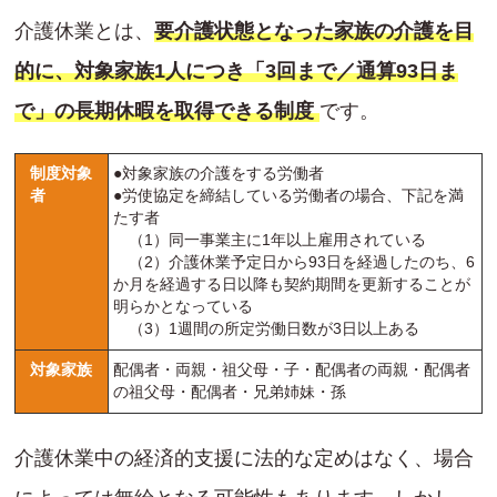
介護休業とは、
要介護状態となった家族の介護を目
的に、対象家族1人につき「3回まで／通算93日ま
で」の長期休暇を取得できる制度
です。
制度対象
●対象家族の介護をする労働者
者
●労使協定を締結している労働者の場合、下記を満
たす者
（1）同一事業主に1年以上雇用されている
（2）介護休業予定日から93日を経過したのち、6
か月を経過する日以降も契約期間を更新することが
明らかとなっている
（3）1週間の所定労働日数が3日以上ある
対象家族
配偶者・両親・祖父母・子・配偶者の両親・配偶者
の祖父母・配偶者・兄弟姉妹・孫
介護休業中の経済的支援に法的な定めはなく、場合