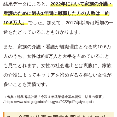
結果データによると、
2022年において家族の介護・
看護のために過去1年間に離職した方の人数は「約
10.6万人」
でした。加えて、2017年以降は増加の一
途をたどっていることも分かります。
また、家族の介護・看護が離職理由となる約10.6万
人のうち、女性は約8万人と大半を占めていること
も見てとれます。女性の社会進出とは裏腹に、家族
の介護によってキャリアを諦めざるを得ない女性が
多いことも実情です。
（出典：総務省統計局「令和４年就業構造基本調査 結果の概要」
/
https://www.stat.go.jp/data/shugyou/2022/pdf/kgaiyou.pdf
）