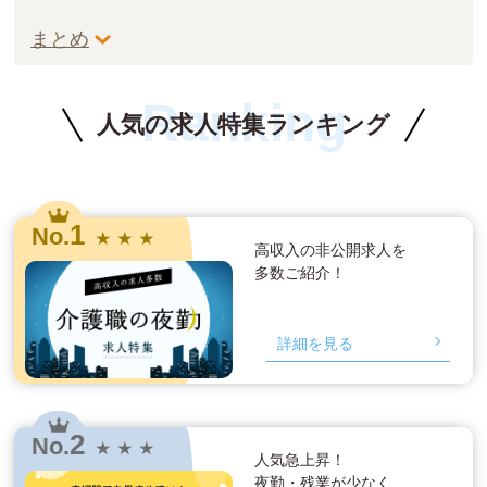
まとめ
Ranking
人気の求人特集ランキング
1
No.
★ ★ ★
高収入の非公開求人を
多数ご紹介！
詳細を見る
2
No.
★ ★ ★
人気急上昇！
夜勤・残業が少なく