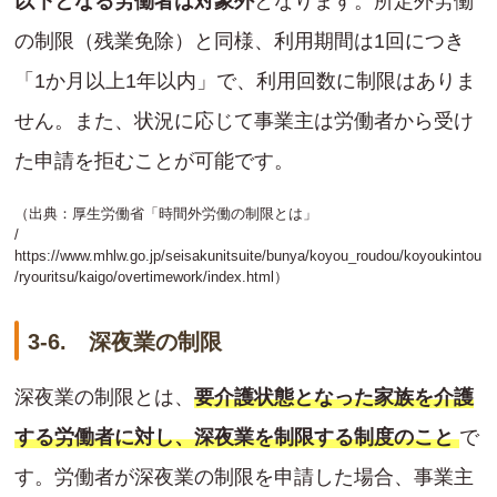
以下となる労働者は対象外
となります。所定外労働
の制限（残業免除）と同様、利用期間は1回につき
「1か月以上1年以内」で、利用回数に制限はありま
せん。また、状況に応じて事業主は労働者から受け
た申請を拒むことが可能です。
（出典：厚生労働省「時間外労働の制限とは」
/
https://www.mhlw.go.jp/seisakunitsuite/bunya/koyou_roudou/koyoukintou
/ryouritsu/kaigo/overtimework/index.html
）
3-6. 深夜業の制限
深夜業の制限とは、
要介護状態となった家族を介護
する労働者に対し、深夜業を制限する制度のこと
で
す。労働者が深夜業の制限を申請した場合、事業主