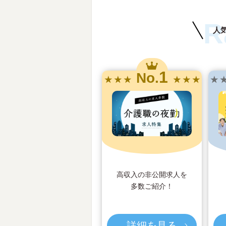
R
人
1
No.
★ ★ ★
★ ★ ★
★ 
高収入の非公開求人を
多数ご紹介！
詳細を見る