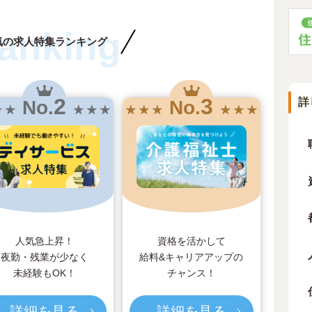
anking
気の求人特集ランキング
2
3
詳
No.
No.
★ ★
★ ★ ★
★ ★ ★
★ ★ ★
人気急上昇！
資格を活かして
夜勤・残業が少なく
給料&キャリアアップの
未経験もOK！
チャンス！
詳細を見る
詳細を見る