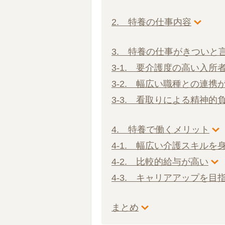
2. 特養の仕事内容
3. 特養の仕事がきついと
3-1. 要介護度の高い入
3-2. 幅広い職種との連携
3-3. 看取りによる精神的
4. 特養で働くメリット
4-1. 幅広い介護スキルを
4-2. 比較的給与が高い
4-3. キャリアアップを目
まとめ