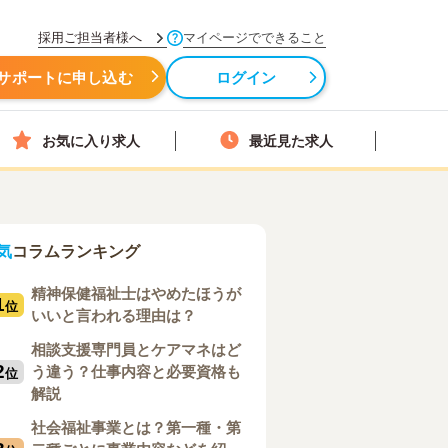
採用ご担当者様へ
マイページでできること
サポートに申し込む
ログイン
お気に入り求人
最近見た求人
気
コラムランキング
精神保健福祉士はやめたほうが
1
位
いいと言われる理由は？
相談支援専門員とケアマネはど
2
う違う？仕事内容と必要資格も
位
解説
社会福祉事業とは？第一種・第