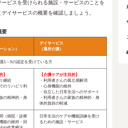
サービスを受けられる施設・サービスのことを
とデイサービスの概要を確認しましょう。
概要
デイサービス
ーション）
（通所介護）
介護1～5の認定を受けている方
的】
【介護ケアが主目的】
リ継続
・利用者さんの孤立感解消
でのリハビリ利
・心身機能の維持
・自立した日常生活へのサポート
族の精神的・身
・利用者さんの家族の精神的・身
体的負担の軽減
関（病院・診療
日常生活のケアや機能訓練を受け
機能の維持・回
るための施設・サービス
法や作業療法、