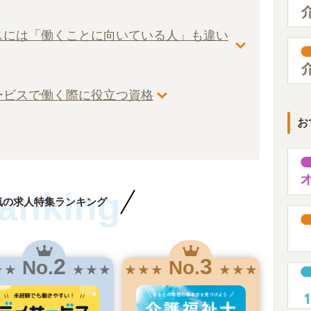
スには「働くことに向いている人」も違い
ービスで働く際に役立つ資格
お
anking
気の求人特集ランキング
2
3
No.
No.
★ ★
★ ★ ★
★ ★ ★
★ ★ ★