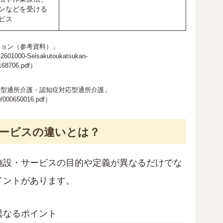
ンなどを受ける
ビス
ション（参考資料）」
i-12601000-Seisakutoukatsukan-
168706.pdf
）
着型通所介護・認知症対応型通所介護」
0/000650016.pdf
）
サービスの違いとは？
施設・サービスの目的や定義が異なるだけでな
イントがあります。
異なるポイント