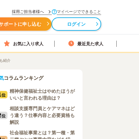
採用ご担当者様へ
マイページでできること
サポートに申し込む
ログイン
お気に入り求人
最近見た求人
も紹介
気
コラムランキング
精神保健福祉士はやめたほうが
1
位
いいと言われる理由は？
相談支援専門員とケアマネはど
2
う違う？仕事内容と必要資格も
位
解説
社会福祉事業とは？第一種・第