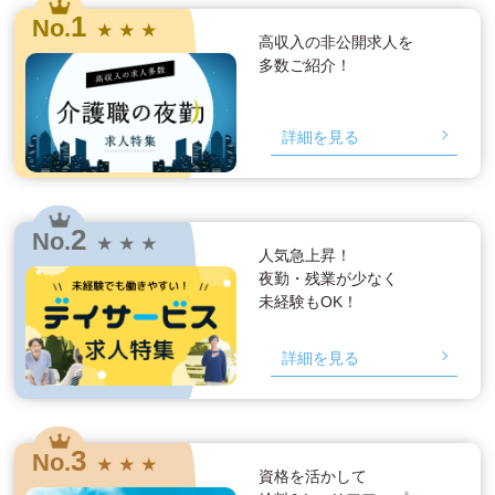
1
No.
★ ★ ★
高収入の非公開求人を
多数ご紹介！
詳細を見る
2
No.
★ ★ ★
人気急上昇！
夜勤・残業が少なく
未経験もOK！
詳細を見る
3
No.
★ ★ ★
資格を活かして