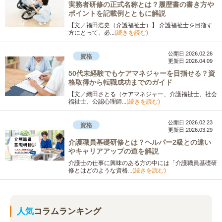
実務者研修の正式名称とは？履歴書の書き方や
ポイントを記載例とともに解説
【文／福田浩史（介護福祉士）】 介護福祉士を目指す
方にとって、必...
(続きを読む)
公開日:2026.02.26
資格
更新日:2026.04.09
50代未経験でもケアマネジャーを目指せる？資
格取得から転職成功までのガイド
【文／織田さとる（ケアマネジャー、介護福祉士、社会
福祉士、公認心理師...
(続きを読む)
公開日:2026.02.23
資格
更新日:2026.03.29
介護職員基礎研修とは？ヘルパー2級との違い
やキャリアアップの道を解説
介護士の仕事に興味のある方の中には「介護職員基礎研
修とはどのような資格...
(続きを読む)
人気
コラムランキング