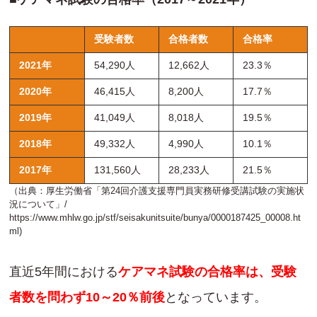
受験者数
合格者数
合格率
2021年
54,290人
12,662人
23.3％
2020年
46,415人
8,200人
17.7％
2019年
41,049人
8,018人
19.5％
2018年
49,332人
4,990人
10.1％
2017年
131,560人
28,233人
21.5％
（出典：厚生労働省「第24回介護支援専門員実務研修受講試験の実施状
況について」/
https://www.mhlw.go.jp/stf/seisakunitsuite/bunya/0000187425_00008.ht
ml)
直近5年間における
ケアマネ試験の合格率は、受験
者数を問わず10～20％前後
となっています。