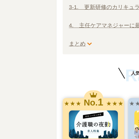
3-1. 更新研修のカリキュ
4. 主任ケアマネジャーに
まとめ
R
人
1
No.
★ ★ ★
★ ★ ★
★ 