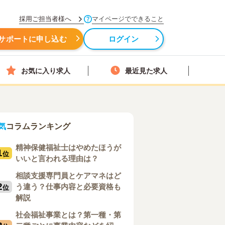
採用ご担当者様へ
マイページでできること
サポートに申し込む
ログイン
お気に入り求人
最近見た求人
気
コラムランキング
精神保健福祉士はやめたほうが
1
位
いいと言われる理由は？
相談支援専門員とケアマネはど
2
う違う？仕事内容と必要資格も
位
解説
社会福祉事業とは？第一種・第