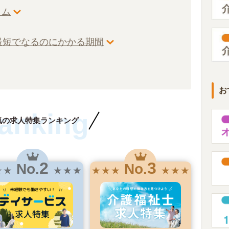
ラム
最短でなるのにかかる期間
お
anking
気の求人特集ランキング
2
3
No.
No.
★ ★
★ ★ ★
★ ★ ★
★ ★ ★