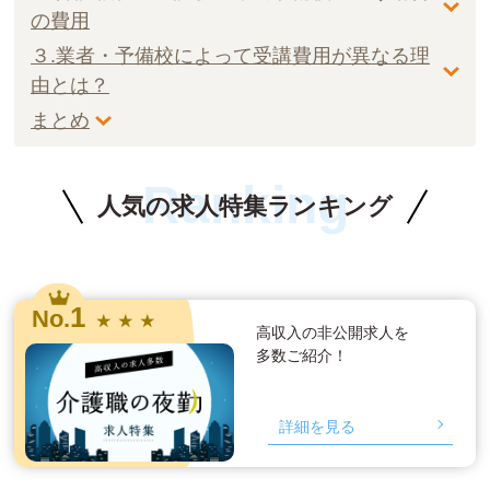
の費用
３.業者・予備校によって受講費用が異なる理
由とは？
まとめ
Ranking
人気の求人特集ランキング
1
No.
★ ★ ★
高収入の非公開求人を
多数ご紹介！
詳細を見る