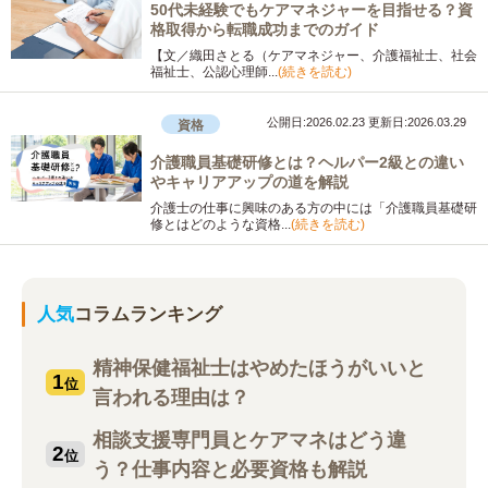
50代未経験でもケアマネジャーを目指せる？資
格取得から転職成功までのガイド
【文／織田さとる（ケアマネジャー、介護福祉士、社会
福祉士、公認心理師...
(続きを読む)
公開日:2026.02.23
更新日:2026.03.29
資格
介護職員基礎研修とは？ヘルパー2級との違い
やキャリアアップの道を解説
介護士の仕事に興味のある方の中には「介護職員基礎研
修とはどのような資格...
(続きを読む)
人気
コラムランキング
精神保健福祉士はやめたほうがいいと
1
位
言われる理由は？
相談支援専門員とケアマネはどう違
2
位
う？仕事内容と必要資格も解説