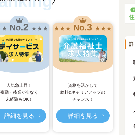
anking
2
3
No.
No.
★ ★
★ ★ ★
★ ★ ★
★ ★ ★
詳
人気急上昇！
資格を活かして
夜勤・残業が少なく
給料&キャリアアップの
未経験もOK！
チャンス！
詳細を見る
詳細を見る