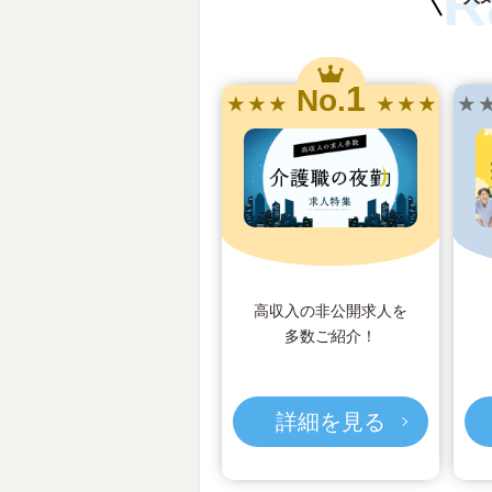
R
1
No.
★ ★ ★
★ ★ ★
★ 
高収入の非公開求人を
多数ご紹介！
詳細を見る