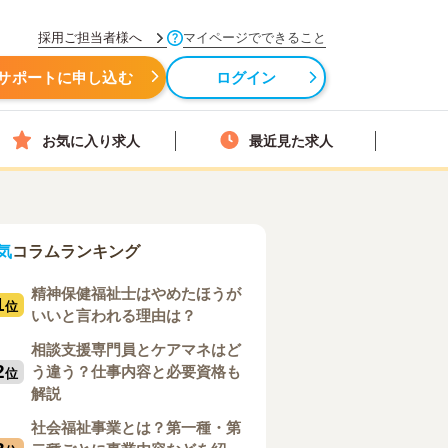
採用ご担当者様へ
マイページでできること
サポートに申し込む
ログイン
お気に入り求人
最近見た求人
気
コラムランキング
精神保健福祉士はやめたほうが
1
位
いいと言われる理由は？
相談支援専門員とケアマネはど
2
う違う？仕事内容と必要資格も
位
解説
社会福祉事業とは？第一種・第