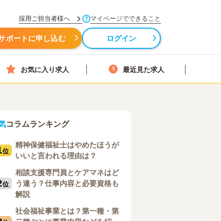
採用ご担当者様へ
マイページでできること
サポートに申し込む
ログイン
お気に入り求人
最近見た求人
気
コラムランキング
精神保健福祉士はやめたほうが
1
位
いいと言われる理由は？
相談支援専門員とケアマネはど
2
う違う？仕事内容と必要資格も
位
解説
社会福祉事業とは？第一種・第