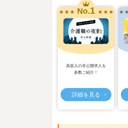
1
No.
★ ★ ★
★ ★ ★
★ 
高収入の非公開求人を
多数ご紹介！
詳細を見る