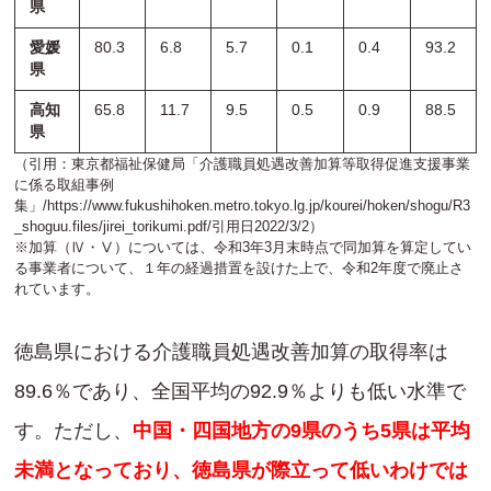
県
愛媛
80.3
6.8
5.7
0.1
0.4
93.2
県
高知
65.8
11.7
9.5
0.5
0.9
88.5
県
（引用：東京都福祉保健局「介護職員処遇改善加算等取得促進支援事業
に係る取組事例
集」/
https://www.fukushihoken.metro.tokyo.lg.jp/kourei/hoken/shogu/R3
_shoguu.files/jirei_torikumi.pdf
/引用日2022/3/2）
※加算（Ⅳ・Ⅴ）については、令和3年3月末時点で同加算を算定してい
る事業者について、１年の経過措置を設けた上で、令和2年度で廃止さ
れています。
徳島県における介護職員処遇改善加算の取得率は
89.6％であり、全国平均の92.9％よりも低い水準で
す。ただし、
中国・四国地方の9県のうち5県は平均
未満となっており、徳島県が際立って低いわけでは