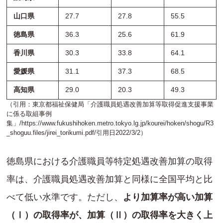
山口県
27.7
27.8
55.5
徳島県
36.3
25.6
61.9
香川県
30.3
33.8
64.1
愛媛県
31.1
37.3
68.5
高知県
29.0
20.3
49.3
（引用：東京都福祉保健局「介護職員処遇改善加算等取得促進支援事業
に係る取組事例
集」/
https://www.fukushihoken.metro.tokyo.lg.jp/kourei/hoken/shogu/R3
_shoguu.files/jirei_torikumi.pdf
/引用日2022/3/2）
徳島県における介護職員等特定処遇改善加算の取得
率は、介護職員処遇改善加算と同様に全国平均と比
べて低い水準です。ただし、
より加算率が高い加算
（Ⅰ）の取得率が、加算（Ⅱ）の取得率を大きく上