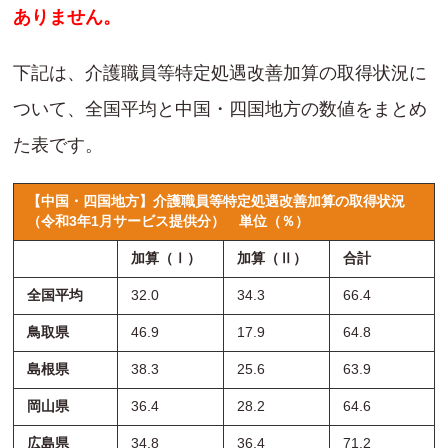
ありません。
下記は、介護職員等特定処遇改善加算の取得状況に
ついて、全国平均と中国・四国地方の数値をまとめ
た表です。
【中国・四国地方】介護職員等特定処遇改善加算の取得状況
（令和3年1月サービス提供分）
単位（％）
加算（Ⅰ）
加算（Ⅱ）
合計
全国平均
32.0
34.3
66.4
鳥取県
46.9
17.9
64.8
島根県
38.3
25.6
63.9
岡山県
36.4
28.2
64.6
広島県
34.8
36.4
71.2