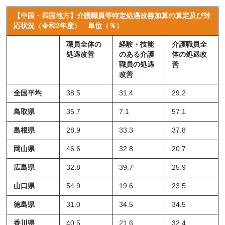
【中国・四国地方】介護職員等特定処遇改善加算の算定及び対
応状況（令和2年度）
単位（％）
職員全体の
経験・技能
介護職員全
処遇改善
のある介護
体の処遇改
職員の処遇
善
改善
全国平均
38.5
31.4
29.2
鳥取県
35.7
7.1
57.1
島根県
28.9
33.3
37.8
岡山県
46.6
32.8
20.7
広島県
32.8
39.7
25.9
山口県
54.9
19.6
23.5
徳島県
31.0
34.5
34.5
香川県
40.5
21.6
32.4