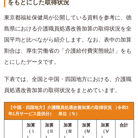
をもとにした取得状況
東京都福祉保健局が公開している資料を参考に、徳
島県における介護職員処遇改善加算の取得状況を全
国平均と比べながら紹介します。なお、表中の加算
割合は、厚生労働省の「介護給付費実態統計」をも
とにしたデータです。
下表では、全国と中国・四国地方における、介護職
員処遇改善加算の取得状況をまとめています。
【中国・四国地方】介護職員処遇改善加算の取得状況 （令和3
年1月サービス提供分）
単位（％）
加算
加算
加算
加算
加算
合計
（Ⅰ
（Ⅱ
（Ⅲ
（Ⅳ
（Ⅴ
）
）
）
）
）