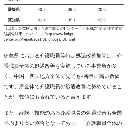
愛媛県
43.8
36.3
20.0
高知県
21.4
35.7
42.9
（出典：公益財団法人介護労働安定センター「―令和2年度 介護労働実
態調査結果について―」/
http://www.kaigo-
center.or.jp/report/2021r01_chousa_01.html
）
徳島県における介護職員等特定処遇改善加算は、介
護職員全体の処遇改善を実施している事業所が多
く、中国・四国地方全体で見ても4番目に高い数値
です。県全体で介護職員の処遇改善に努めているこ
とが、数値にも表れていると言えます。
また、経験・技能のある介護職員の処遇改善も全国
平均より高い割合となっており、「介護職員全体の