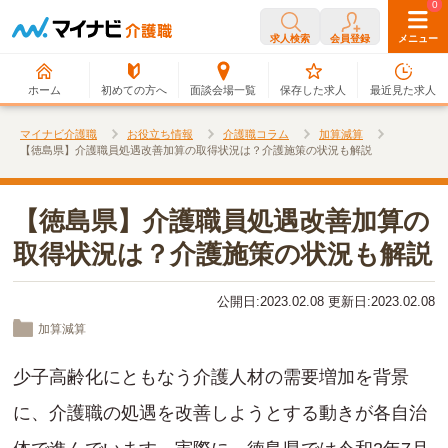
0
0
求人検索
会員登録
メニュー
ホーム
初めての方へ
面談会場一覧
保存した求人
最近見た求人
マイナビ介護職
お役立ち情報
介護職コラム
加算減算
【徳島県】介護職員処遇改善加算の取得状況は？介護施策の状況も解説
【徳島県】介護職員処遇改善加算の
取得状況は？介護施策の状況も解説
公開日:2023.02.08 更新日:2023.02.08
加算減算
少子高齢化にともなう介護人材の需要増加を背景
に、介護職の処遇を改善しようとする動きが各自治