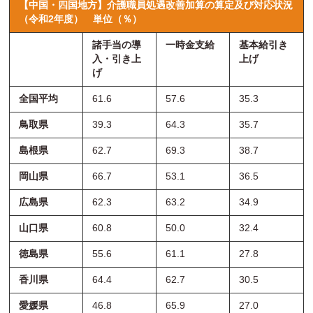
【中国・四国地方】介護職員処遇改善加算の算定及び対応状況
（令和2年度）
単位（％）
諸手当の導
一時金支給
基本給引き
入・引き上
上げ
げ
全国平均
61.6
57.6
35.3
鳥取県
39.3
64.3
35.7
島根県
62.7
69.3
38.7
岡山県
66.7
53.1
36.5
広島県
62.3
63.2
34.9
山口県
60.8
50.0
32.4
徳島県
55.6
61.1
27.8
香川県
64.4
62.7
30.5
愛媛県
46.8
65.9
27.0