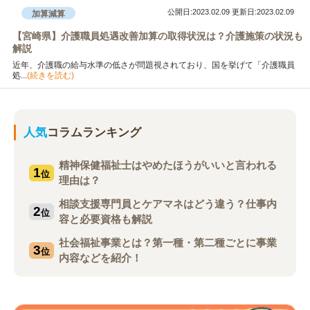
公開日:2023.02.09
更新日:2023.02.09
加算減算
【宮崎県】介護職員処遇改善加算の取得状況は？介護施策の状況も
解説
近年、介護職の給与水準の低さが問題視されており、国を挙げて「介護職員
処...
(続きを読む)
人気
コラムランキング
精神保健福祉士はやめたほうがいいと言われる
1
位
理由は？
相談支援専門員とケアマネはどう違う？仕事内
2
位
容と必要資格も解説
社会福祉事業とは？第一種・第二種ごとに事業
3
位
内容などを紹介！