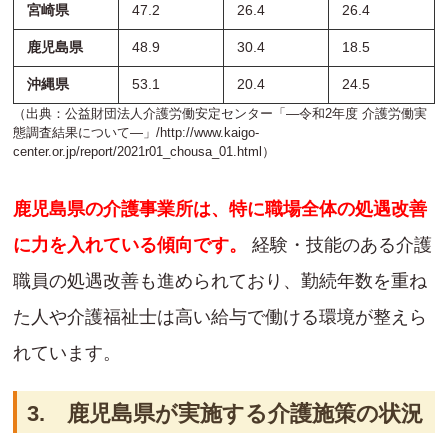
宮崎県
47.2
26.4
26.4
鹿児島県
48.9
30.4
18.5
沖縄県
53.1
20.4
24.5
（出典：公益財団法人介護労働安定センター「―令和2年度 介護労働実
態調査結果について―」/
http://www.kaigo-
center.or.jp/report/2021r01_chousa_01.html
）
鹿児島県の介護事業所は、特に職場全体の処遇改善
に力を入れている傾向です。
経験・技能のある介護
職員の処遇改善も進められており、勤続年数を重ね
た人や介護福祉士は高い給与で働ける環境が整えら
れています。
3. 鹿児島県が実施する介護施策の状況