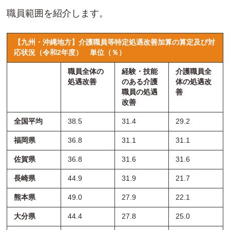
職員範囲を紹介します。
【九州・沖縄地方】介護職員等特定処遇改善加算の算定及び対
応状況（令和2年度）
単位（％）
職員全体の
経験・技能
介護職員全
処遇改善
のある介護
体の処遇改
職員の処遇
善
改善
全国平均
38.5
31.4
29.2
福岡県
36.8
31.1
31.1
佐賀県
36.8
31.6
31.6
長崎県
44.9
31.9
21.7
熊本県
49.0
27.9
22.1
大分県
44.4
27.8
25.0