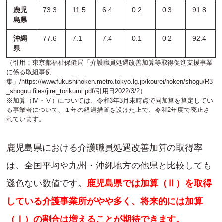
鹿児
73.3
11.5
6.4
0.2
0.3
91.8
島県
沖縄
77.6
7.1
7.4
0.1
0.2
92.4
県
（引用：東京都福祉保健局「介護職員処遇改善加算等取得促進支援事業
に係る取組事例
集」/
https://www.fukushihoken.metro.tokyo.lg.jp/kourei/hoken/shogu/R3
_shoguu.files/jirei_torikumi.pdf
/引用日2022/3/2）
※加算（Ⅳ・Ⅴ）については、令和3年3月末時点で同加算を算定してい
る事業者について、１年の経過措置を設けた上で、令和2年度で廃止さ
れています。
鹿児島県における介護職員処遇改善加算の取得率
は、全国平均や九州・沖縄地方の他県と比較しても
遜色ない数値です。
鹿児島県では加算（Ⅱ）を取得
している介護事業所がやや多く、将来的には加算
（Ⅰ）の割合は増えることが期待できます。