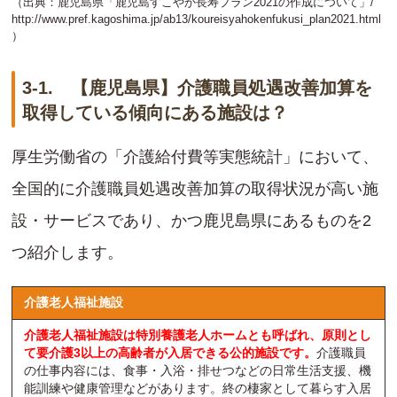
（出典：鹿児島県「鹿児島すこやか長寿プラン2021の作成について」/
http://www.pref.kagoshima.jp/ab13/koureisyahokenfukusi_plan2021.html
）
3-1. 【鹿児島県】介護職員処遇改善加算を
取得している傾向にある施設は？
厚生労働省の「介護給付費等実態統計」において、
全国的に介護職員処遇改善加算の取得状況が高い施
設・サービスであり、かつ鹿児島県にあるものを2
つ紹介します。
介護老人福祉施設
介護老人福祉施設は特別養護老人ホームとも呼ばれ、原則とし
て要介護3以上の高齢者が入居できる公的施設です。
介護職員
の仕事内容には、食事・入浴・排せつなどの日常生活支援、機
能訓練や健康管理などがあります。終の棲家として暮らす入居