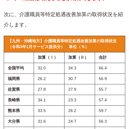
次に、介護職員等特定処遇改善加算の取得状況を紹
介します。
【九州・沖縄地方】介護職員等特定処遇改善加算の取得状況
（令和3年1月サービス提供分）
単位（％）
加算（Ⅰ）
加算（Ⅱ）
合計
全国平均
32.0
34.3
66.4
福岡県
26.2
30.7
56.9
佐賀県
27.8
27.9
55.7
長崎県
34.1
23.3
57.4
熊本県
33.5
26.2
59.7
大分県
31.6
24.7
56.3