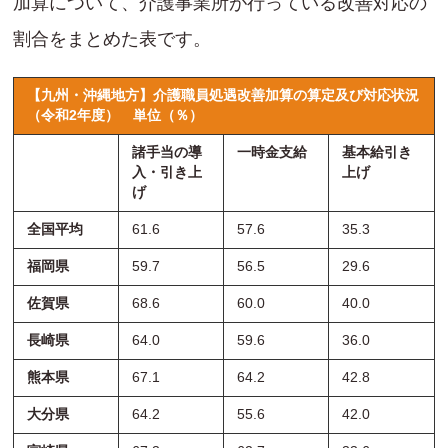
加算について、介護事業所が行っている改善対応の
割合をまとめた表です。
【九州・沖縄地方】介護職員処遇改善加算の算定及び対応状況
（令和2年度）
単位（％）
諸手当の導
一時金支給
基本給引き
入・引き上
上げ
げ
全国平均
61.6
57.6
35.3
福岡県
59.7
56.5
29.6
佐賀県
68.6
60.0
40.0
長崎県
64.0
59.6
36.0
熊本県
67.1
64.2
42.8
大分県
64.2
55.6
42.0