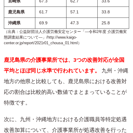
宮崎県
67.3
62.7
33.6
鹿児島県
61.7
57.1
33.8
沖縄県
69.9
47.3
25.8
（出典：公益財団法人介護労働安定センター「―令和2年度 介護労働実
態調査結果について―」/
http://www.kaigo-
center.or.jp/report/2021r01_chousa_01.html
）
鹿児島県の介護事業所では、3つの改善対応が全国
平均とほぼ同じ水準で行われています。
九州・沖縄
地方の他県と比較しても、鹿児島県における改善対
応の割合は比較的高い数値でまとまっていることが
特徴です。
次に、九州・沖縄地方における介護職員等特定処遇
改善加算について、介護事業所が処遇改善を行った