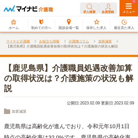
0
0
求人検索
会員登録
メニュー
ホーム
初めての方へ
面談会場一覧
保存した求人
最近見た求人
マイナビ介護職
お役立ち情報
介護職コラム
加算減算
【鹿児島県】介護職員処遇改善加算の取得状況は？介護施策の状況も解説
【鹿児島県】介護職員処遇改善加算
の取得状況は？介護施策の状況も解
説
公開日:2023.02.09 更新日:2023.02.09
加算減算
鹿児島県は高齢化が進んでおり、令和元年10月1日
時点の高齢化率は32.0%です。鹿児島県の高齢化率