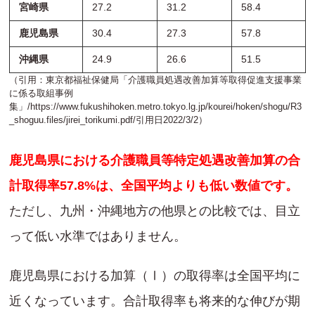
宮崎県
27.2
31.2
58.4
鹿児島県
30.4
27.3
57.8
沖縄県
24.9
26.6
51.5
（引用：東京都福祉保健局「介護職員処遇改善加算等取得促進支援事業
に係る取組事例
集」/
https://www.fukushihoken.metro.tokyo.lg.jp/kourei/hoken/shogu/R3
_shoguu.files/jirei_torikumi.pdf
/引用日2022/3/2）
鹿児島県における介護職員等特定処遇改善加算の合
計取得率57.8%は、全国平均よりも低い数値です。
ただし、九州・沖縄地方の他県との比較では、目立
って低い水準ではありません。
鹿児島県における加算（Ⅰ）の取得率は全国平均に
近くなっています。合計取得率も将来的な伸びが期