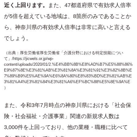
近く上回ります。
また、47都道府県で有効求人倍率
が5倍を超えている地域は、8箇所のみであることか
ら、神奈川県の有効求人倍率は非常に高いと言える
でしょう。
（出典：厚生労働省厚生労働省「介護分野における特定技能につい
て」/
https://jicwels.or.jp/wp-
content/uploads/2020/01/2.%E4%BB%8B%E8%AD%B7%E5%88%86%
E9%87%8E%E3%81%AB%E3%81%8A%E3%81%91%E3%82%8B%E
7%89%B9%E5%AE%9A%E6%8A%80%E8%83%BD%E3%81%AB%E
3%81%A4%E3%81%84%E3%81%A6%EF%BC%88%E5%8E%9A%E
）
また、令和3年7月時点の神奈川県における「社会保
険・社会福祉・介護事業」関連の新規求人数は
3,000件を上回っており、他の業種・職種に比べて