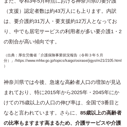
また、令和3年5月時点における神奈川県の要介護
（支援）認定者数は約43万人にも上ります。内訳
は、要介護約31万人・要支援約12万人となってお
り、中でも居宅サービスの利用者が多い要介護1・2
の割合が高い傾向です。
（出典：厚生労働省「介護保険事業状況報告（令和３年５月
分）」/
https://www.mhlw.go.jp/topics/kaigo/osirase/jigyo/m21/2105.html
）
神奈川県では今後、急速な高齢者人口の増加が見込
まれており、特に2015年から2025年・2045年にか
けての75歳以上の人口の伸び率は、全国で3番目と
なると言われています。さらに、
85歳以上の高齢者
の比率もますます高まるため、介護サービスや介護