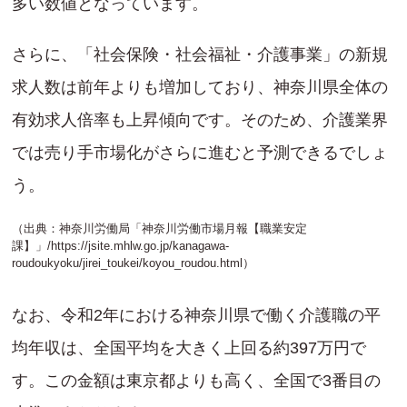
多い数値となっています。
さらに、「社会保険・社会福祉・介護事業」の新規
求人数は前年よりも増加しており、神奈川県全体の
有効求人倍率も上昇傾向です。そのため、介護業界
では売り手市場化がさらに進むと予測できるでしょ
う。
（出典：神奈川労働局「神奈川労働市場月報【職業安定
課】」/
https://jsite.mhlw.go.jp/kanagawa-
roudoukyoku/jirei_toukei/koyou_roudou.html
）
なお、令和2年における神奈川県で働く介護職の平
均年収は、全国平均を大きく上回る約397万円で
す。この金額は東京都よりも高く、全国で3番目の