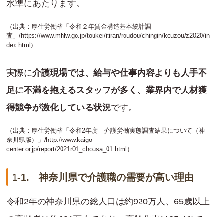
水準にあたります。
（出典：厚生労働省「令和２年賃金構造基本統計調
査」/
https://www.mhlw.go.jp/toukei/itiran/roudou/chingin/kouzou/z2020/in
dex.html
）
実際に
介護現場では、給与や仕事内容よりも人手不
足に不満を抱えるスタッフが多く、業界内で人材獲
得競争が激化している状況
です。
（出典：厚生労働省「令和2年度 介護労働実態調査結果について（神
奈川県版）」/
http://www.kaigo-
center.or.jp/report/2021r01_chousa_01.html
）
1-1. 神奈川県で介護職の需要が高い理由
令和2年の神奈川県の総人口は約920万人、65歳以上