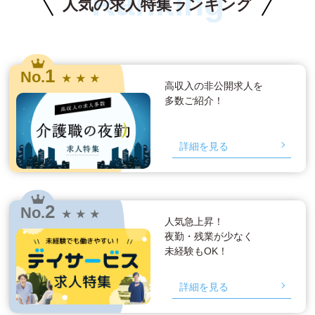
Ranking
人気の求人特集ランキング
1
No.
★ ★ ★
高収入の非公開求人を
多数ご紹介！
詳細を見る
2
No.
★ ★ ★
人気急上昇！
夜勤・残業が少なく
未経験もOK！
詳細を見る