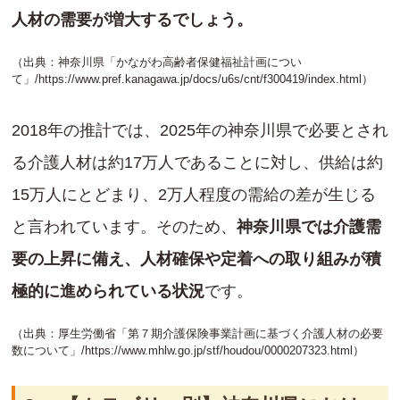
人材の需要が増大するでしょう。
（出典：神奈川県「かながわ高齢者保健福祉計画につい
て」/
https://www.pref.kanagawa.jp/docs/u6s/cnt/f300419/index.html
）
2018年の推計では、2025年の神奈川県で必要とされ
る介護人材は約17万人であることに対し、供給は約
15万人にとどまり、2万人程度の需給の差が生じる
と言われています。そのため、
神奈川県では介護需
要の上昇に備え、人材確保や定着への取り組みが積
極的に進められている状況
です。
（出典：厚生労働省「第７期介護保険事業計画に基づく介護人材の必要
数について」/
https://www.mhlw.go.jp/stf/houdou/0000207323.html
）