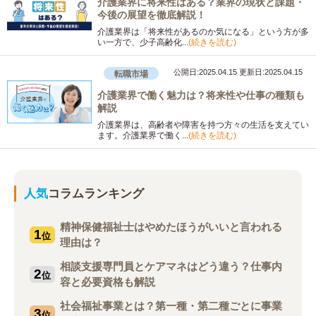
介護業界に将来性はある？業界の現状と課題・
今後の展望を徹底解説！
介護業界は「将来性があるのか気になる」という方が多
い一方で、少子高齢化...
(続きを読む)
公開日:2025.04.15
更新日:2025.04.15
転職市場
介護業界で働く魅力は？将来性や仕事の種類も
解説
介護業界は、高齢者や障害を持つ方々の生活を支えてい
ます。介護業界で働く...
(続きを読む)
人気
コラムランキング
精神保健福祉士はやめたほうがいいと言われる
1
位
理由は？
相談支援専門員とケアマネはどう違う？仕事内
2
位
容と必要資格も解説
社会福祉事業とは？第一種・第二種ごとに事業
3
位