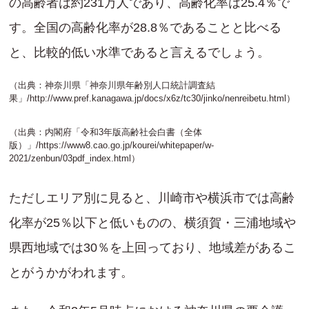
の高齢者は約231万人であり、高齢化率は25.4％で
す。全国の高齢化率が28.8％であることと比べる
と、比較的低い水準であると言えるでしょう。
（出典：神奈川県「神奈川県年齢別人口統計調査結
果」/
http://www.pref.kanagawa.jp/docs/x6z/tc30/jinko/nenreibetu.html
）
（出典：内閣府「令和3年版高齢社会白書（全体
版）」/
https://www8.cao.go.jp/kourei/whitepaper/w-
2021/zenbun/03pdf_index.html
）
ただしエリア別に見ると、川崎市や横浜市では高齢
化率が25％以下と低いものの、横須賀・三浦地域や
県西地域では30％を上回っており、地域差があるこ
とがうかがわれます。