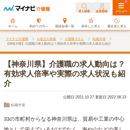
0
0
求人検索
会員登録
メニュー
ホーム
初めての方へ
面談会場一覧
保存した求人
最近見た求人
マイナビ介護職
お役立ち情報
介護職コラム
転職市場
【神奈川県】介護職の求人動向は？有効求人倍率や実際の求人状況も紹介
【神奈川県】介護職の求人動向は？
有効求人倍率や実際の求人状況も紹
介
公開日:2021.10.27 更新日:2022.08.23
転職市場
33の市町村からなる神奈川県は、貿易や工業の中心
地として栄えているだけでなく、海や山などの美し