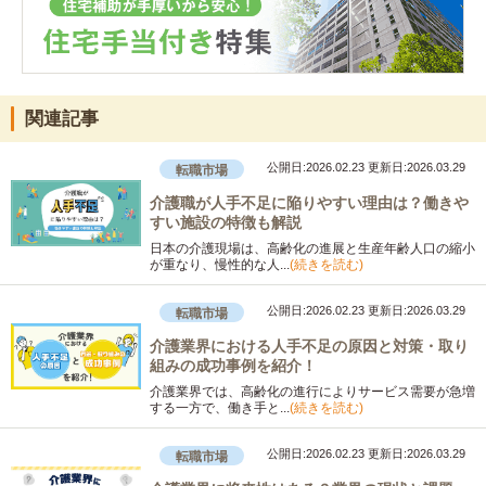
関連記事
公開日:2026.02.23
更新日:2026.03.29
転職市場
介護職が人手不足に陥りやすい理由は？働きや
すい施設の特徴も解説
日本の介護現場は、高齢化の進展と生産年齢人口の縮小
が重なり、慢性的な人...
(続きを読む)
公開日:2026.02.23
更新日:2026.03.29
転職市場
介護業界における人手不足の原因と対策・取り
組みの成功事例を紹介！
介護業界では、高齢化の進行によりサービス需要が急増
する一方で、働き手と...
(続きを読む)
公開日:2026.02.23
更新日:2026.03.29
転職市場