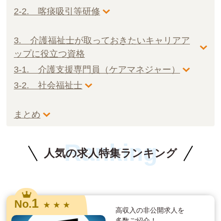
2-2. 喀痰吸引等研修
3. 介護福祉士が取っておきたいキャリアア
ップに役立つ資格
3-1. 介護支援専門員（ケアマネジャー）
3-2. 社会福祉士
まとめ
Ranking
人気の求人特集ランキング
1
No.
★ ★ ★
高収入の非公開求人を
多数ご紹介！