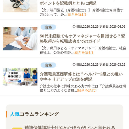
ポイントを記載例とともに解説
【文／福田浩史（介護福祉士）】 介護福祉士を目指す
方にとって、必...
(続きを読む)
公開日:2026.02.26
更新日:2026.04.09
資格
50代未経験でもケアマネジャーを目指せる？資
格取得から転職成功までのガイド
【文／織田さとる（ケアマネジャー、介護福祉士、社会
福祉士、公認心理師...
(続きを読む)
公開日:2026.02.23
更新日:2026.03.29
資格
介護職員基礎研修とは？ヘルパー2級との違い
やキャリアアップの道を解説
介護士の仕事に興味のある方の中には「介護職員基礎研
修とはどのような資格...
(続きを読む)
人気
コラムランキング
精神保健福祉士はやめたほうがいいと言われる