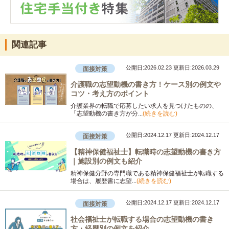
関連記事
公開日:2026.02.23
更新日:2026.03.29
面接対策
介護職の志望動機の書き方！ケース別の例文や
コツ・考え方のポイント
介護業界の転職で応募したい求人を見つけたものの、
「志望動機の書き方が分...
(続きを読む)
公開日:2024.12.17
更新日:2024.12.17
面接対策
【精神保健福祉士】転職時の志望動機の書き方
｜施設別の例文も紹介
精神保健分野の専門職である精神保健福祉士が転職する
場合は、履歴書に志望...
(続きを読む)
公開日:2024.12.17
更新日:2024.12.17
面接対策
社会福祉士が転職する場合の志望動機の書き
方・経歴別の例文を紹介