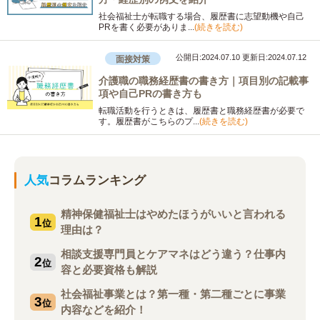
社会福祉士が転職する場合、履歴書に志望動機や自己
PRを書く必要がありま...
(続きを読む)
公開日:2024.07.10
更新日:2024.07.12
面接対策
介護職の職務経歴書の書き方｜項目別の記載事
項や自己PRの書き方も
転職活動を行うときは、履歴書と職務経歴書が必要で
す。履歴書がこちらのプ...
(続きを読む)
人気
コラムランキング
精神保健福祉士はやめたほうがいいと言われる
1
位
理由は？
相談支援専門員とケアマネはどう違う？仕事内
2
位
容と必要資格も解説
社会福祉事業とは？第一種・第二種ごとに事業
3
位
内容などを紹介！