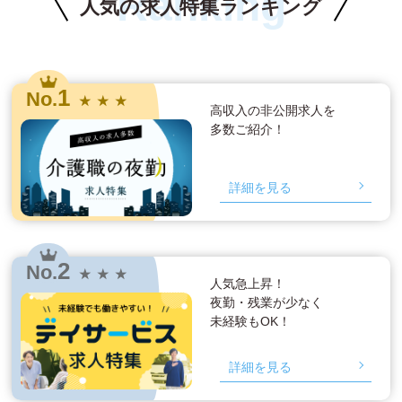
Ranking
人気の求人特集ランキング
1
No.
★ ★ ★
高収入の非公開求人を
多数ご紹介！
詳細を見る
2
No.
★ ★ ★
人気急上昇！
夜勤・残業が少なく
未経験もOK！
詳細を見る