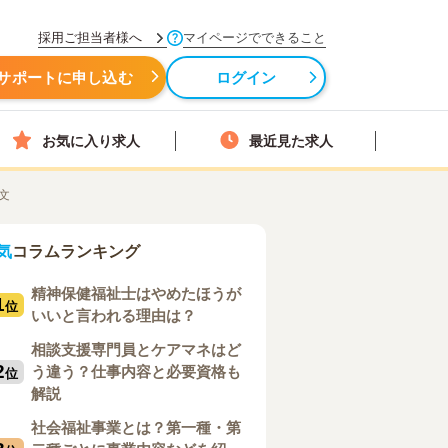
採用ご担当者様へ
マイページでできること
サポートに申し込む
ログイン
お気に入り求人
最近見た求人
文
気
コラムランキング
精神保健福祉士はやめたほうが
1
位
いいと言われる理由は？
相談支援専門員とケアマネはど
2
う違う？仕事内容と必要資格も
位
解説
社会福祉事業とは？第一種・第