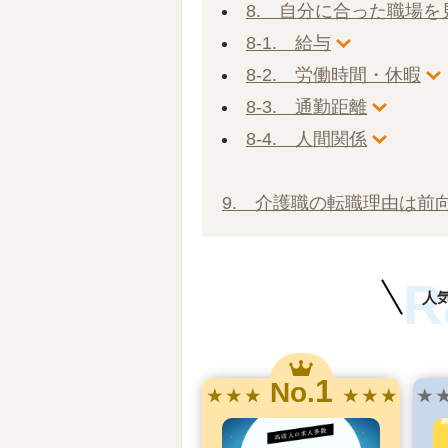
8. 自分に合った職場
8-1. 給与
8-2. 労働時間・休暇
8-3. 通勤距離
8-4. 人間関係
9. 介護職の転職理由は前
R
人
1
No.
★ ★ ★
★ ★ ★
★ 