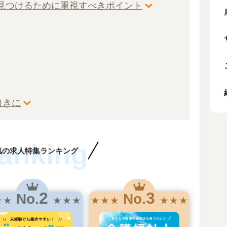
を見つけるために重視すべきポイント
向きに
anking
気の求人特集ランキング
2
3
No.
No.
★ ★
★ ★ ★
★ ★ ★
★ ★ ★