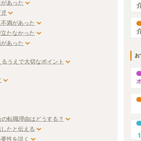
題があった
育児
に不満があった
が立たなかった
場があった
お
えるうえで大切なポイント
文
合の転職理由はどうする？
職したと伝える
必要性を説く