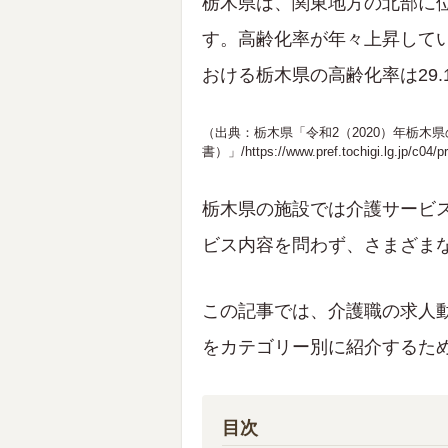
栃木県は、関東地方の北部に
す。高齢化率が年々上昇してい
おける栃木県の高齢化率は29
（出典：栃木県「令和2（2020）年栃木
書）」/
https://www.pref.tochigi.lg.jp/c04/p
栃木県の施設では介護サービ
ビス内容を問わず、さまざま
この記事では、介護職の求人
をカテゴリー別に紹介するた
目次