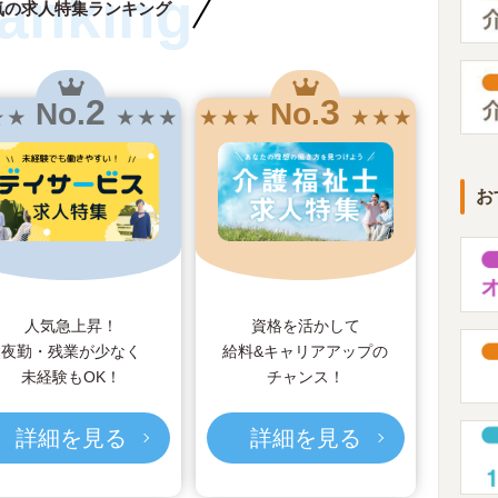
anking
気の求人特集ランキング
2
3
No.
No.
★ ★
★ ★ ★
★ ★ ★
★ ★ ★
お
人気急上昇！
資格を活かして
夜勤・残業が少なく
給料&キャリアアップの
未経験もOK！
チャンス！
詳細を見る
詳細を見る