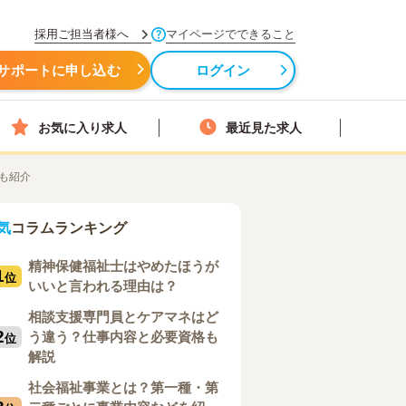
採用ご担当者様へ
マイページでできること
サポートに申し込む
ログイン
お気に入り求人
最近見た求人
も紹介
気
コラムランキング
精神保健福祉士はやめたほうが
1
位
いいと言われる理由は？
相談支援専門員とケアマネはど
2
う違う？仕事内容と必要資格も
位
解説
社会福祉事業とは？第一種・第