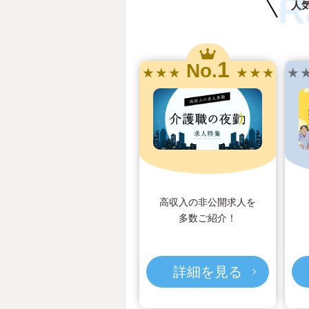
R
人
1
No.
★ ★ ★
★ ★ ★
★ 
高収入の非公開求人を
多数ご紹介！
詳細を見る