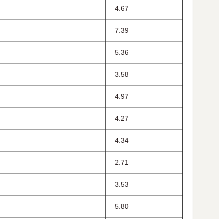
4.67
7.39
5.36
3.58
4.97
4.27
4.34
2.71
3.53
5.80