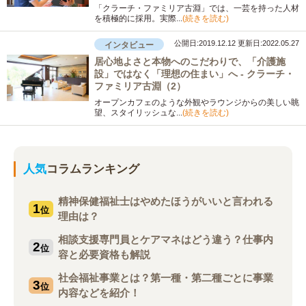
「クラーチ・ファミリア古淵」では、一芸を持った人材
を積極的に採用。実際...
(続きを読む)
公開日:2019.12.12
更新日:2022.05.27
インタビュー
居心地よさと本物へのこだわりで、「介護施
設」ではなく「理想の住まい」へ - クラーチ・
ファミリア古淵（2）
オープンカフェのような外観やラウンジからの美しい眺
望、スタイリッシュな...
(続きを読む)
人気
コラムランキング
精神保健福祉士はやめたほうがいいと言われる
1
位
理由は？
相談支援専門員とケアマネはどう違う？仕事内
2
位
容と必要資格も解説
社会福祉事業とは？第一種・第二種ごとに事業
3
位
内容などを紹介！