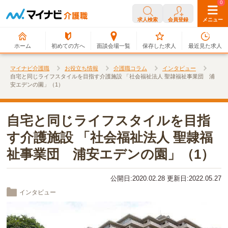
0
0
求人検索
会員登録
メニュー
ホーム
初めての方へ
面談会場一覧
保存した求人
最近見た求人
マイナビ介護職
お役立ち情報
介護職コラム
インタビュー
自宅と同じライフスタイルを目指す介護施設 「社会福祉法人 聖隷福祉事業団 浦
安エデンの園」（1）
自宅と同じライフスタイルを目指
す介護施設 「社会福祉法人 聖隷福
祉事業団 浦安エデンの園」（1）
公開日:2020.02.28 更新日:2022.05.27
インタビュー