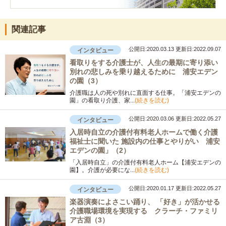
関連記事
公開日:2020.03.13
更新日:2022.09.07
インタビュー
看取りをする介護士が、人生の最期に寄り添い
別れの悲しみを乗り越えるために 浦安エデン
の園（3）
介護職は人の死や別れに直面する仕事。「浦安エデンの
園」の看取り介護、家...
(続きを読む)
公開日:2020.03.06
更新日:2022.05.27
インタビュー
入居時自立の介護付有料老人ホームで働く介護
福祉士に聞いた 施設内の仕事とやりがい 浦安
エデンの園」（2）
「入居時自立」の介護付有料老人ホーム【浦安エデンの
園】。介護が必要にな...
(続きを読む)
公開日:2020.01.17
更新日:2022.05.27
インタビュー
楽器演奏によさこい踊り、 「好き」が活かせる
介護職場環境を実現する クラーチ・ファミリ
ア古淵（3）