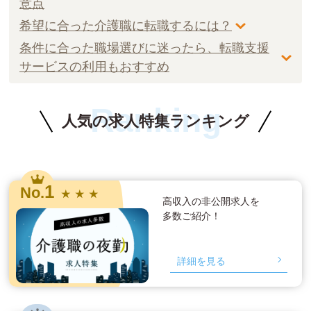
意点
希望に合った介護職に転職するには？
条件に合った職場選びに迷ったら、転職支援
サービスの利用もおすすめ
Ranking
人気の求人特集ランキング
1
No.
★ ★ ★
高収入の非公開求人を
多数ご紹介！
詳細を見る