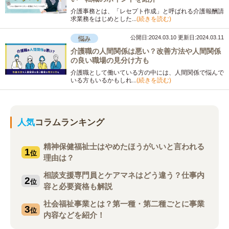
介護事務とは、「レセプト作成」と呼ばれる介護報酬請
求業務をはじめとした...
(続きを読む)
公開日:2024.03.10
更新日:2024.03.11
悩み
介護職の人間関係は悪い？改善方法や人間関係
の良い職場の見分け方も
介護職として働いている方の中には、人間関係で悩んで
いる方もいるかもしれ...
(続きを読む)
人気
コラムランキング
精神保健福祉士はやめたほうがいいと言われる
1
位
理由は？
相談支援専門員とケアマネはどう違う？仕事内
2
位
容と必要資格も解説
社会福祉事業とは？第一種・第二種ごとに事業
3
位
内容などを紹介！