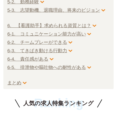
5-2. 勤務経験
5-3. 志望動機、退職理由、将来のビジョン
6. 【看護助手】求められる資質とは？
6-1. コミュニケーション能力が高い
6-2. チームプレーができる
6-3. てきぱき動ける行動力
6-4. 責任感がある
6-5. 排泄物や嘔吐物への耐性がある
まとめ
Ranking
人気の求人特集ランキング