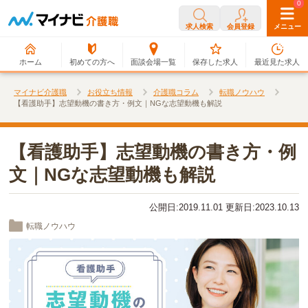
0
0
求人検索
会員登録
メニュー
ホーム
初めての方へ
面談会場一覧
保存した求人
最近見た求人
マイナビ介護職
お役立ち情報
介護職コラム
転職ノウハウ
【看護助手】志望動機の書き方・例文｜NGな志望動機も解説
【看護助手】志望動機の書き方・例
文｜NGな志望動機も解説
公開日:2019.11.01 更新日:2023.10.13
転職ノウハウ