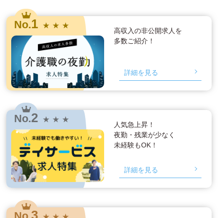
1
No.
★ ★ ★
高収入の非公開求人を
多数ご紹介！
詳細を見る
2
No.
★ ★ ★
人気急上昇！
夜勤・残業が少なく
未経験もOK！
詳細を見る
3
No.
★ ★ ★