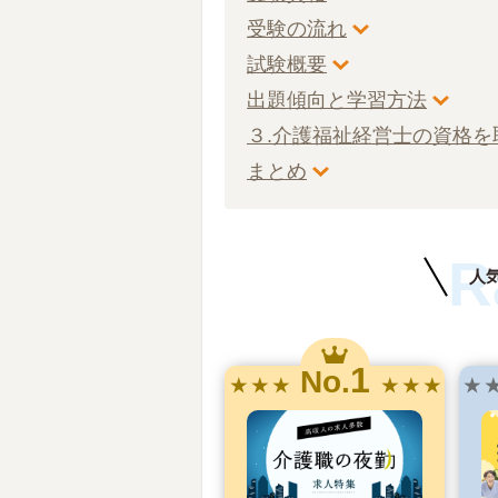
受験の流れ
試験概要
出題傾向と学習方法
３.介護福祉経営士の資格を
まとめ
R
人
1
No.
★ ★ ★
★ ★ ★
★ 