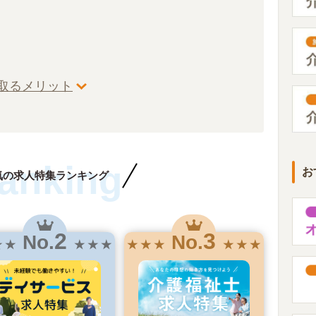
取るメリット
anking
お
気の求人特集ランキング
2
3
No.
No.
★ ★
★ ★ ★
★ ★ ★
★ ★ ★