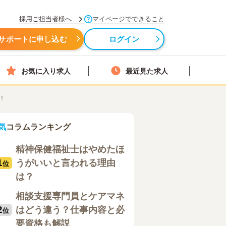
採用ご担当者様へ
マイページでできること
サポートに申し込む
ログイン
お気に入り求人
最近見た求人
！
気
コラムランキング
精神保健福祉士はやめたほ
1
うがいいと言われる理由
位
は？
相談支援専門員とケアマネ
2
はどう違う？仕事内容と必
位
要資格も解説