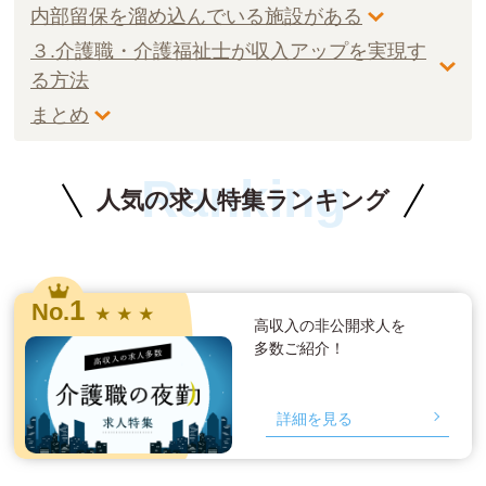
内部留保を溜め込んでいる施設がある
３.介護職・介護福祉士が収入アップを実現す
る方法
まとめ
Ranking
人気の求人特集ランキング
1
No.
★ ★ ★
高収入の非公開求人を
多数ご紹介！
詳細を見る