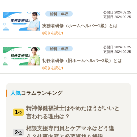
公開日:2024.09.25
給料・年収
更新日:2024.09.25
実務者研修（ホームヘルパー1級）とは
(続きを読む)
公開日:2024.09.25
給料・年収
更新日:2024.09.25
初任者研修（旧ホームヘルパー2級）とは
(続きを読む)
人気
コラムランキング
精神保健福祉士はやめたほうがいいと
1
位
言われる理由は？
相談支援専門員とケアマネはどう違
2
位
う？仕事内容と必要資格も解説