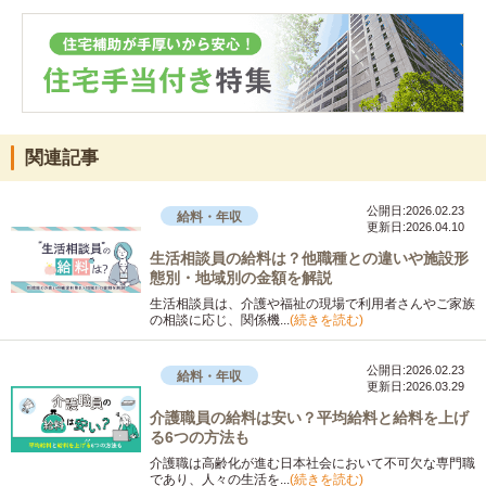
関連記事
公開日:2026.02.23
給料・年収
更新日:2026.04.10
生活相談員の給料は？他職種との違いや施設形
態別・地域別の金額を解説
生活相談員は、介護や福祉の現場で利用者さんやご家族
の相談に応じ、関係機...
(続きを読む)
公開日:2026.02.23
給料・年収
更新日:2026.03.29
介護職員の給料は安い？平均給料と給料を上げ
る6つの方法も
介護職は高齢化が進む日本社会において不可欠な専門職
であり、人々の生活を...
(続きを読む)