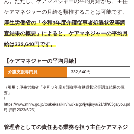
ん。ただし、ケアマネジャーの平均月給から、主任
ケアマネジャーの月給を類推することは可能です。
厚生労働省の「令和3年度介護従事者処遇状況等調
査結果の概要」によると、ケアマネジャーの平均月
給は332,640円です。
【ケアマネジャーの平均月給】
介護支援専門員
332,640円
（引用：厚生労働省「令和３年度介護従事者処遇状況等調査結果の概
要」
/
https://www.mhlw.go.jp/toukei/saikin/hw/kaigo/jyujisya/21/dl/r03gaiyou.pd
f
引用日2023/5/26）
管理者としての責任ある業務を担う主任ケアマネジ