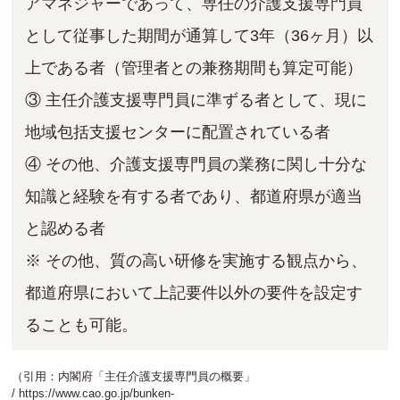
アマネジャーであって、専任の介護⽀援専⾨員
として従事した期間が通算して3年（36ヶ⽉）以
上である者（管理者との兼務期間も算定可能）
③ 主任介護⽀援専⾨員に準ずる者として、現に
地域包括⽀援センターに配置されている者
④ その他、介護⽀援専⾨員の業務に関し⼗分な
知識と経験を有する者であり、都道府県が適当
と認める者
※ その他、質の⾼い研修を実施する観点から、
都道府県において上記要件以外の要件を設定す
ることも可能。
（引用：内閣府「主任介護支援専門員の概要」
/
https://www.cao.go.jp/bunken-