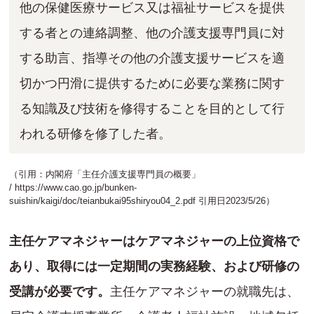
他の保健医療サービス⼜は福祉サービスを提供
する者との連絡調整、他の介護⽀援専⾨員に対
する助⾔、指導その他の介護⽀援サービスを適
切かつ円滑に提供するために必要な業務に関す
る知識及び技術を修得することを⽬的として⾏
われる研修を修了した者。
（引用：内閣府「主任介護支援専門員の概要」
/
https://www.cao.go.jp/bunken-
suishin/kaigi/doc/teianbukai95shiryou04_2.pdf
引用日2023/5/26）
主任ケアマネジャーはケアマネジャーの上位資格で
あり、取得には一定期間の実務経験、および研修の
受講が必要です。
主任ケアマネジャーの就職先は、