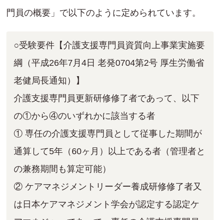
門員の概要」で以下のように定められています。
○受験要件【介護⽀援専⾨員資質向上事業実施要
綱（平成26年7⽉4⽇ ⽼発0704第2号 厚⽣労働省
⽼健局⻑通知）】
介護⽀援専⾨員更新研修修了者であって、以下
の①から④のいずれかに該当する者
① 専任の介護⽀援専⾨員として従事した期間が
通算して5年（60ヶ⽉）以上である者（管理者と
の兼務期間も算定可能）
② ケアマネジメントリーダー養成研修修了者⼜
は⽇本ケアマネジメント学会が認定する認定ケ