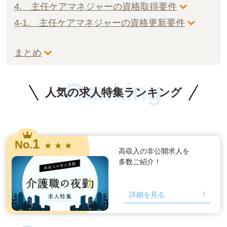
4. 主任ケアマネジャーの資格取得要件
4-1. 主任ケアマネジャーの資格更新要件
まとめ
Ranking
人気の求人特集ランキング
1
No.
★ ★ ★
高収入の非公開求人を
多数ご紹介！
詳細を見る