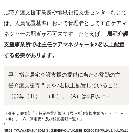
居宅介護支援事業所や地域包括支援センターなどで
は、人員配置基準において管理者として主任ケアマ
ネジャーの配置が不可欠です。たとえば、
居宅介護
支援事業所では主任ケアマネジャーを2名以上配置
する必要があります。
専ら指定居宅介護支援の提供に当たる常勤の主
任介護支援専門員を2名以上配置していること。
（加算（Ⅱ）、（Ⅲ）、（A）は1名以上）
（引用：船橋市「＜特定事業所加算（居宅介護支援事業所）（Ⅰ）～
（Ⅲ）、（A）算定要件及び根拠書類一覧＞」
/
https://www.city.funabashi.lg.jp/jigyou/fukushi_kosodate/001/01/p019913