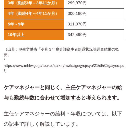
3年（勤続3年～3年11か月）
299,970円
4年（勤続4年～4年11か月）
300,180円
5年～9年
311,970円
10年以上
342,490円
（出典：厚生労働省「令和３年度介護従事者処遇状況等調査結果の概
要」
/
https://www.mhlw.go.jp/toukei/saikin/hw/kaigo/jyujisya/21/dl/r03gaiyou.pd
f
）
ケアマネジャーと同じく、主任ケアマネジャーの給
与も勤続年数に合わせて増加すると考えられます。
主任ケアマネジャーの給料・年収については、以下
の記事で詳しく解説しています。