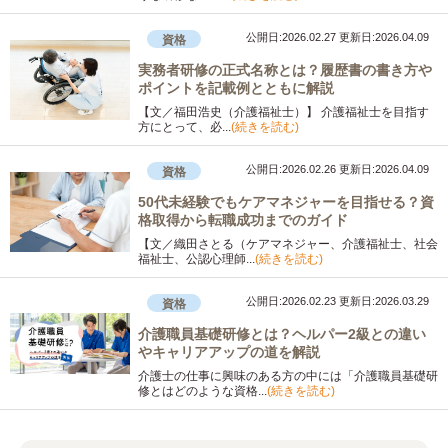
公開日:2026.02.27
更新日:2026.04.09
資格
実務者研修の正式名称とは？履歴書の書き方や
ポイントを記載例とともに解説
【文／福田浩史（介護福祉士）】 介護福祉士を目指す
方にとって、必...
(続きを読む)
公開日:2026.02.26
更新日:2026.04.09
資格
50代未経験でもケアマネジャーを目指せる？資
格取得から転職成功までのガイド
【文／織田さとる（ケアマネジャー、介護福祉士、社会
福祉士、公認心理師...
(続きを読む)
公開日:2026.02.23
更新日:2026.03.29
資格
介護職員基礎研修とは？ヘルパー2級との違い
やキャリアアップの道を解説
介護士の仕事に興味のある方の中には「介護職員基礎研
修とはどのような資格...
(続きを読む)