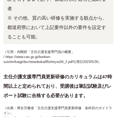
者
※ その他、質の⾼い研修を実施する観点から、
都道府県において上記要件以外の要件を設定す
ることも可能。
（引用：内閣府「主任介護支援専門員の概要」
/
https://www.cao.go.jp/bunken-
suishin/kaigi/doc/teianbukai95shiryou04_2.pdf
引用日2023/5/26）
主任介護支援専門員更新研修のカリキュラムは47時
間以上と定められており、受講後は筆記試験及びレ
ポート試験に合格する必要があります。
（出典：厚生労働省「主任介護支援専門員更新研修 各科目のガイドラ
イン」