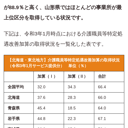
が88.9％と高く、山形県ではほとんどの事業所が最
上位区分を取得している状況です。
下記は、令和3年1月時点における介護職員等特定処
遇改善加算の取得状況を一覧化した表です。
【北海道・東北地方】介護職員等特定処遇改善加算の取得状況
（令和3年1月サービス提供分）
単位（％）
加算（Ⅰ）
加算（Ⅱ）
合計
全国平均
32.0
34.3
66.4
北海道
37.6
28.3
66.0
青森県
45.4
18.5
64.0
岩手県
44.8
22.3
67.1