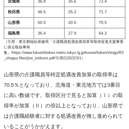
宮城県
36.8
35.6
72.4
秋田県
46.5
25.2
71.7
山形県
50.5
20.0
70.5
福島県
36.4
27.9
64.2
（引用：東京都福祉保健局「介護職員処遇改善加算等取得促進支援事業
に係る取組事例
集」/
https://www.fukushihoken.metro.tokyo.lg.jp/kourei/hoken/shogu/R3
_shoguu.files/jirei_torikumi.pdf
/引用日2022/3/1）
山形県の介護職員等特定処遇改善加算の取得率は
70.5％となっており、北海道・東北地方では3番目
に高い数値です。取得区分で見ると加算（Ⅰ）の取
得率が加算（Ⅱ）の倍以上となっており、山形県で
は介護職経験者に対する処遇改善が推し進められて
いることがうかがえます。