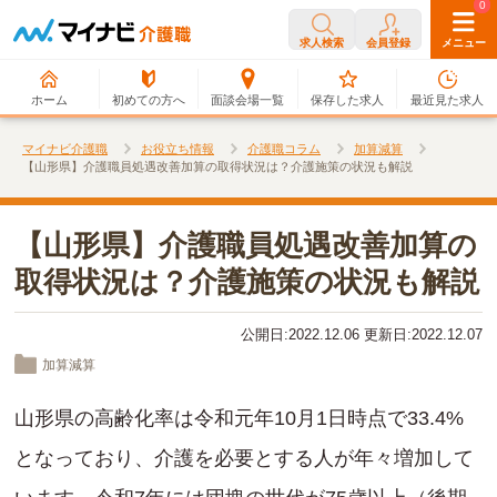
0
0
求人検索
会員登録
メニュー
ホーム
初めての方へ
面談会場一覧
保存した求人
最近見た求人
マイナビ介護職
お役立ち情報
介護職コラム
加算減算
【山形県】介護職員処遇改善加算の取得状況は？介護施策の状況も解説
【山形県】介護職員処遇改善加算の
取得状況は？介護施策の状況も解説
公開日:2022.12.06 更新日:2022.12.07
加算減算
山形県の高齢化率は令和元年10月1日時点で33.4%
となっており、介護を必要とする人が年々増加して