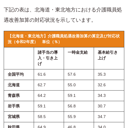
下記の表は、北海道・東北地方における介護職員処
遇改善加算の対応状況を示しています。
【北海道・東北地方】介護職員処遇改善加算の算定及び対応状
況（令和2年度）
単位（％）
諸手当の導
一時金支給
基本給引き
入・引き上
上げ
げ
全国平均
61.6
57.6
35.3
北海道
62.7
55.0
32.6
青森県
64.2
59.1
34.3
岩手県
59.1
56.8
30.7
宮城県
58.5
55.9
34.7
秋田県
64.9
46.8
34.0