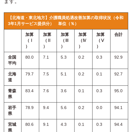
ます。
【北海道・東北地方】介護職員処遇改善加算の取得状況（令和
3年1月サービス提供分）
単位（％）
加算
加算
加算
加算
加算
合計
（Ⅰ
（Ⅱ
（Ⅲ
（Ⅳ
（Ⅴ
）
）
）
）
）
全国
80.0
7.1
5.3
0.2
0.3
92.9
平均
北海
79.7
7.5
5.1
0.2
0.1
92.7
道
青森
83.4
7.6
3.6
0.1
0.3
95.0
県
岩手
78.9
9.4
5.6
0.2
0.0
94.1
県
宮城
80.6
9.1
4.3
0.1
0.3
94.4
県