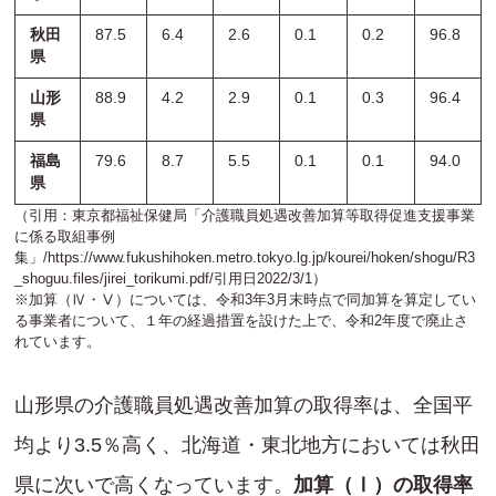
秋田
87.5
6.4
2.6
0.1
0.2
96.8
県
山形
88.9
4.2
2.9
0.1
0.3
96.4
県
福島
79.6
8.7
5.5
0.1
0.1
94.0
県
（引用：東京都福祉保健局「介護職員処遇改善加算等取得促進支援事業
に係る取組事例
集」/
https://www.fukushihoken.metro.tokyo.lg.jp/kourei/hoken/shogu/R3
_shoguu.files/jirei_torikumi.pdf
/引用日2022/3/1）
※加算（Ⅳ・Ⅴ）については、令和3年3月末時点で同加算を算定してい
る事業者について、１年の経過措置を設けた上で、令和2年度で廃止さ
れています。
山形県の介護職員処遇改善加算の取得率は、全国平
均より3.5％高く、北海道・東北地方においては秋田
県に次いで高くなっています。
加算（Ⅰ）の取得率