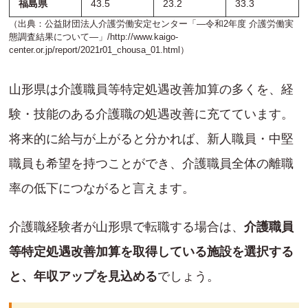
福島県
43.5
23.2
33.3
（出典：公益財団法人介護労働安定センター「―令和2年度 介護労働実
態調査結果について―」/
http://www.kaigo-
center.or.jp/report/2021r01_chousa_01.html
）
山形県は介護職員等特定処遇改善加算の多くを、経
験・技能のある介護職の処遇改善に充てています。
将来的に給与が上がると分かれば、新人職員・中堅
職員も希望を持つことができ、介護職員全体の離職
率の低下につながると言えます。
介護職経験者が山形県で転職する場合は、
介護職員
等特定処遇改善加算を取得している施設を選択する
と、年収アップを見込める
でしょう。