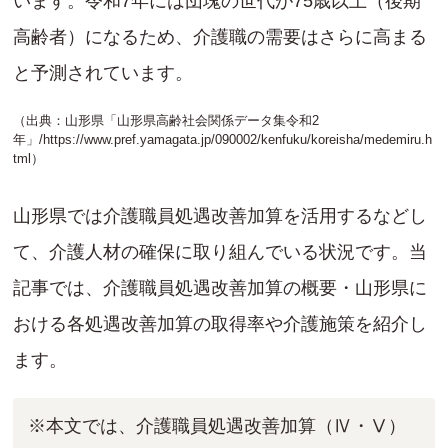
います。令和7年には団塊の世代が75歳以上（後期
高齢者）になるため、介護職の需要はさらに高まる
と予測されています。
（出典：山形県「山形県高齢社会関係データ集令和2
年」/
https://www.pref.yamagata.jp/090002/kenfuku/koreisha/medemiru.h
tml
）
山形県では介護職員処遇改善加算を活用するなどし
て、介護人材の確保に取り組んでいる状況です。当
記事では、介護職員処遇改善加算の概要・山形県に
おける各処遇改善加算の取得率や介護施策を紹介し
ます。
※本文では、介護職員処遇改善加算（Ⅳ・Ⅴ）