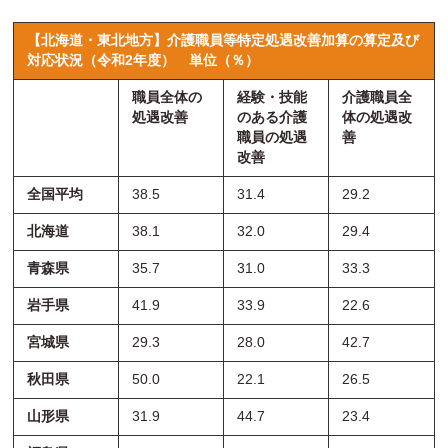
【北海道・東北地方】介護職員等特定処遇改善加算の算定及び
対応状況（令和2年度）
単位（％）
職員全体の
経験・技能
介護職員全
処遇改善
のある介護
体の処遇改
職員の処遇
善
改善
全国平均
38.5
31.4
29.2
北海道
38.1
32.0
29.4
青森県
35.7
31.0
33.3
岩手県
41.9
33.9
22.6
宮城県
29.3
28.0
42.7
秋田県
50.0
22.1
26.5
山形県
31.9
44.7
23.4