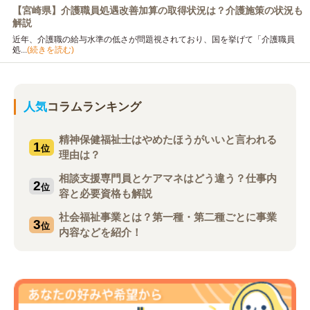
【宮崎県】介護職員処遇改善加算の取得状況は？介護施策の状況も
解説
近年、介護職の給与水準の低さが問題視されており、国を挙げて「介護職員
処...
(続きを読む)
人気
コラムランキング
精神保健福祉士はやめたほうがいいと言われる
1
位
理由は？
相談支援専門員とケアマネはどう違う？仕事内
2
位
容と必要資格も解説
社会福祉事業とは？第一種・第二種ごとに事業
3
位
内容などを紹介！