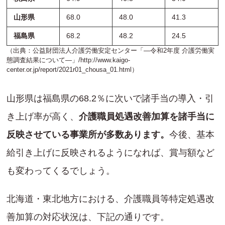
山形県
68.0
48.0
41.3
福島県
68.2
48.2
24.5
（出典：公益財団法人介護労働安定センター「―令和2年度 介護労働実
態調査結果について―」/
http://www.kaigo-
center.or.jp/report/2021r01_chousa_01.html
）
山形県は福島県の68.2％に次いで諸手当の導入・引
き上げ率が高く、
介護職員処遇改善加算を諸手当に
反映させている事業所が多数あります。
今後、基本
給引き上げに反映されるようになれば、賞与額など
も変わってくるでしょう。
北海道・東北地方における、介護職員等特定処遇改
善加算の対応状況は、下記の通りです。